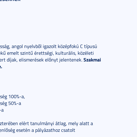
asság, angol nyelvből igazolt középfokú C típusú
ű emelt szintű érettségi, kulturális, közéleti
Szakmai
t díjak, elismerések előnyt jelentenek.
e.
ltség 100%-a,
ltség 50%-a
-a
terében elért tanulmányi átlag, mely alatt a
enlőség esetén a pályázathoz csatolt