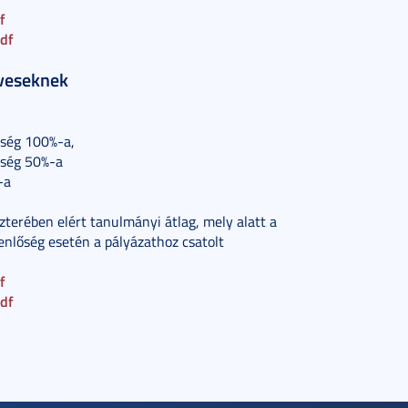
f
pdf
éveseknek
ltség 100%-a,
ltség 50%-a
-a
terében elért tanulmányi átlag, mely alatt a
enlőség esetén a pályázathoz csatolt
f
pdf