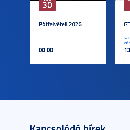
30
Pótfelvételi 2026
GT
SZE
KÖZ
08:00
13
Kapcsolódó hírek