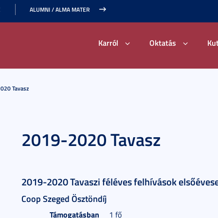
E
ALUMNI / ALMA MATER
Karról
Oktatás
Ku
020 Tavasz
2019-2020 Tavasz
2019-2020 Tavaszi féléves felhívások elsőéves
Coop Szeged Ösztöndíj
Támogatásban
1 fő