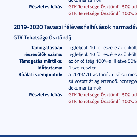
Részletes leírás
GTK Tehetsége Ösztöndíj 50%.pd
GTK Tehetsége Ösztöndíj 100%.
2019-2020 Tavaszi féléves felhívások harmad
GTK Tehetsége Ösztöndíj
Támogatásban
legfeljebb 10 fő részére az önkö
részesülők száma:
legfeljebb 10 fő részére az önkö
Támogatás mértéke:
az önköltség 100%-a, illetve 50%
Időtartama:
1 szemeszter
Bírálati szempontok:
a 2019/20-as tanév első szemesz
súlyozott átlag értendő, pontegy
dokumentumok.
Részletes leírás
GTK Tehetsége Ösztöndíj 50%.pd
GTK Tehetsége Ösztöndíj 100%.