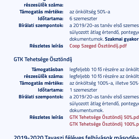
részesülők száma:
Támogatás mértéke:
az önköltség 50%-a
Időtartama:
6 szemeszter
Bírálati szempontok:
a 2019/20-as tanév első szemesz
súlyozott átlag értendő, pontegy
Szakmai gyakorl
dokumentumok.
Részletes leírás
Coop Szeged Ösztöndíj.pdf
GTK Tehetsége Ösztöndíj
Támogatásban
legfeljebb 10 fő részére az önkö
részesülők száma:
legfeljebb 10 fő részére az önkö
Támogatás mértéke:
az önköltség 100%-a, illetve 50%
Időtartama:
1 szemeszter
Bírálati szempontok:
a 2019/20-as tanév első szemesz
súlyozott átlag értendő, pontegy
dokumentumok.
Részletes leírás
GTK Tehetsége Ösztöndíj 50%.pd
GTK Tehetsége Ösztöndíj 100%.
2019-2020 Tavaszi féléves felhívások másodé