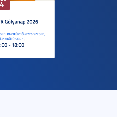
4
K Gólyanap 2026
GEDI PARTFÜRDŐ (6726 SZEGED,
ÉP KIKÖTŐ SOR 1.)
:00 - 18:00