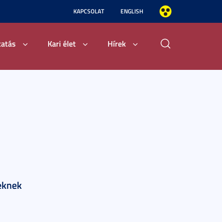
KAPCSOLAT
ENGLISH
tatás
Kari élet
Hírek
eknek