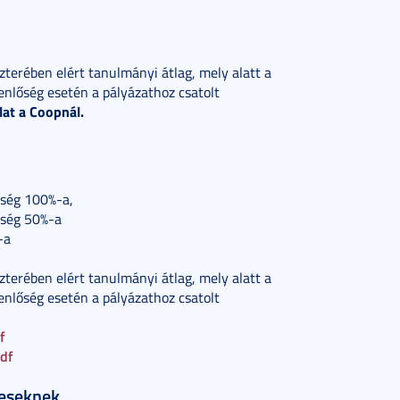
terében elért tanulmányi átlag, mely alatt a
enlőség esetén a pályázathoz csatolt
at a Coopnál.
ltség 100%-a,
ltség 50%-a
-a
terében elért tanulmányi átlag, mely alatt a
enlőség esetén a pályázathoz csatolt
f
pdf
veseknek