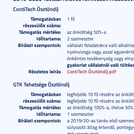
ContiTech Ösztöndíj
Támogatásban
1 fő
részesülők száma:
Támogatás mértéke:
az önköltség 50%-a
Időtartama:
2 szemeszter
Bírálati szempontok:
vállalati feladatokra való alkalm
nyelvvizsga vagy azzal egyenérték
önkéntes tevékenység vagy elnyer
gyakorlat vállalatnál való töltés
Részletes leírás
ContiTech Ösztöndíj.pdf
GTK Tehetsége Ösztöndíj
Támogatásban
legfeljebb 10 fő részére az önkö
részesülők száma:
legfeljebb 10 fő részére az önkö
Támogatás mértéke:
az önköltség 100%-a, illetve 50%
Időtartama:
1 szemeszter
Bírálati szempontok:
a 2019/20-as tanév első szemesz
súlyozott átlag értendő, pontegy
dokumentumok.