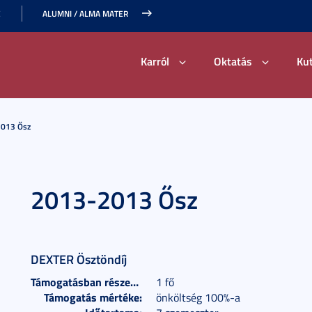
E
ALUMNI / ALMA MATER
Karról
Oktatás
Ku
013 Ősz
2013-2013 Ősz
DEXTER Ösztöndíj
Támogatásban részesülők száma:
1 fő
Támogatás mértéke:
önköltség 100%-a