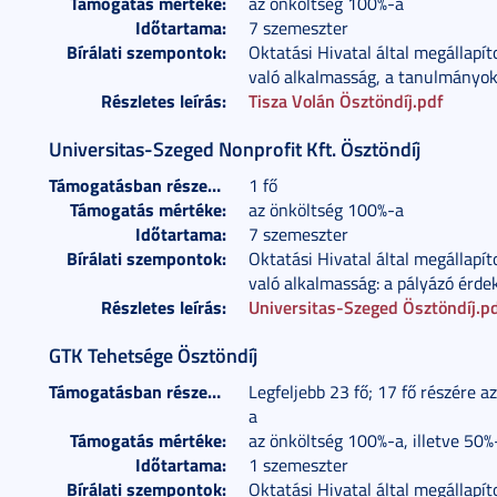
Támogatás mértéke:
az önköltség 100%-a
Időtartama:
7 szemeszter
Bírálati szempontok:
Oktatási Hivatal által megállapít
való alkalmasság, a tanulmányok 
Részletes leírás:
Tisza Volán Ösztöndíj.pdf
Universitas-Szeged Nonprofit Kft. Ösztöndíj
Támogatásban részesülők száma:
1 fő
Támogatás mértéke:
az önköltség 100%-a
Időtartama:
7 szemeszter
Bírálati szempontok:
Oktatási Hivatal által megállapít
való alkalmasság: a pályázó érde
Részletes leírás:
Universitas-Szeged Ösztöndíj.p
GTK Tehetsége Ösztöndíj
Támogatásban részesülők száma:
Legfeljebb 23 fő; 17 fő részére 
a
Támogatás mértéke:
az önköltség 100%-a, illetve 50%
Időtartama:
1 szemeszter
Bírálati szempontok:
Oktatási Hivatal által megállapít