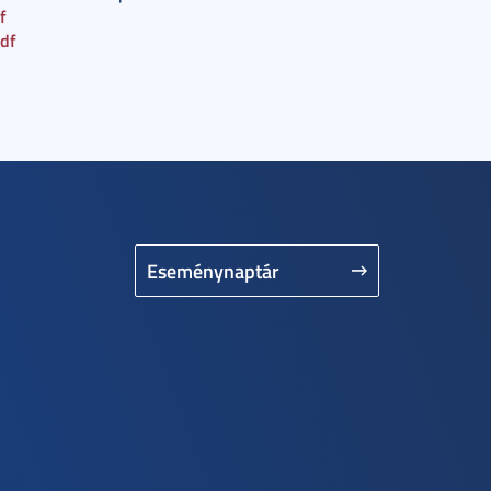
f
pdf
Eseménynaptár