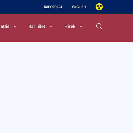
KAPCSOLAT
ENGLISH
tatás
Kari élet
Hírek