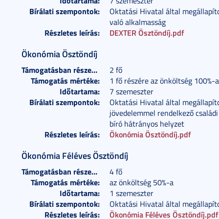
Időtartama:
7 szemeszter
Bírálati szempontok:
Oktatási Hivatal által megállapít
való alkalmasság
Részletes leírás:
DEXTER Ösztöndíj.pdf
Ökonómia Ösztöndíj
Támogatásban részesülők száma:
2 fő
Támogatás mértéke:
1 fő részére az önköltség 100%-a
Időtartama:
7 szemeszter
Bírálati szempontok:
Oktatási Hivatal által megállapít
jövedelemmel rendelkező családi 
bíró hátrányos helyzet
Részletes leírás:
Ökonómia Ösztöndíj.pdf
Ökonómia Féléves Ösztöndíj
Támogatásban részesülők száma:
4 fő
Támogatás mértéke:
az önköltség 50%-a
Időtartama:
1 szemeszter
Bírálati szempontok:
Oktatási Hivatal által megállapít
Részletes leírás:
Ökonómia Féléves Ösztöndíj.pdf