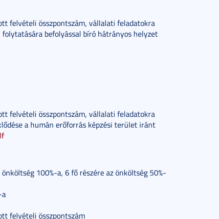
ott felvételi összpontszám, vállalati feladatokra
folytatására befolyással bíró hátrányos helyzet
ott felvételi összpontszám, vállalati feladatokra
klődése a humán erőforrás képzési terület iránt
df
az önköltség 100%-a, 6 fő részére az önköltség 50%-
-a
ott felvételi összpontszám