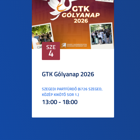
SZE
4
GTK Gólyanap 2026
SZEGEDI PARTFÜRDŐ (6726 SZEGED,
KÖZÉP KIKÖTŐ SOR 1.)
13:00 - 18:00