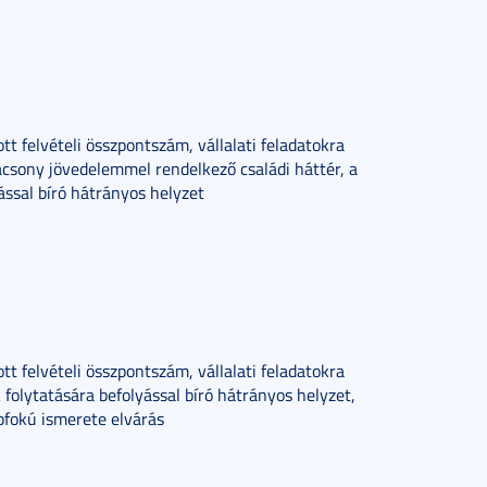
ott felvételi összpontszám, vállalati feladatokra
acsony jövedelemmel rendelkező családi háttér, a
ssal bíró hátrányos helyzet
ott felvételi összpontszám, vállalati feladatokra
folytatására befolyással bíró hátrányos helyzet,
pfokú ismerete elvárás