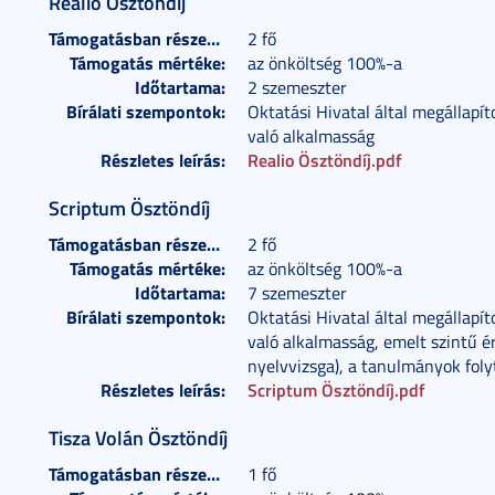
Realio Ösztöndíj
Támogatásban részesülők száma:
2 fő
Támogatás mértéke:
az önköltség 100%-a
Időtartama:
2 szemeszter
Bírálati szempontok:
Oktatási Hivatal által megállapít
való alkalmasság
Részletes leírás:
Realio Ösztöndíj.pdf
Scriptum Ösztöndíj
Támogatásban részesülők száma:
2 fő
Támogatás mértéke:
az önköltség 100%-a
Időtartama:
7 szemeszter
Bírálati szempontok:
Oktatási Hivatal által megállapít
való alkalmasság, emelt szintű é
nyelvvizsga), a tanulmányok foly
Részletes leírás:
Scriptum Ösztöndíj.pdf
Tisza Volán Ösztöndíj
Támogatásban részesülők száma:
1 fő