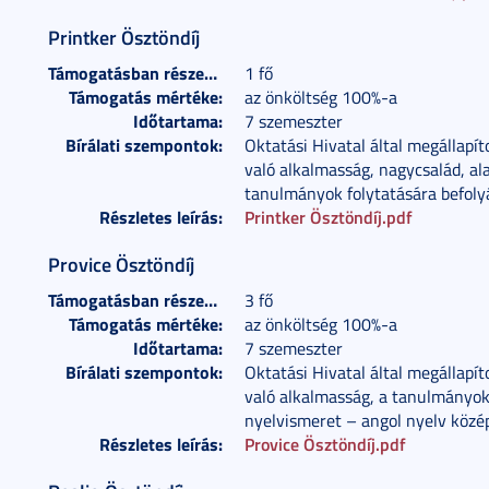
Printker Ösztöndíj
Támogatásban részesülők száma:
1 fő
Támogatás mértéke:
az önköltség 100%-a
Időtartama:
7 szemeszter
Bírálati szempontok:
Oktatási Hivatal által megállapít
való alkalmasság, nagycsalád, al
tanulmányok folytatására befolyá
Részletes leírás:
Printker Ösztöndíj.pdf
Provice Ösztöndíj
Támogatásban részesülők száma:
3 fő
Támogatás mértéke:
az önköltség 100%-a
Időtartama:
7 szemeszter
Bírálati szempontok:
Oktatási Hivatal által megállapít
való alkalmasság, a tanulmányok 
nyelvismeret – angol nyelv közé
Részletes leírás:
Provice Ösztöndíj.pdf