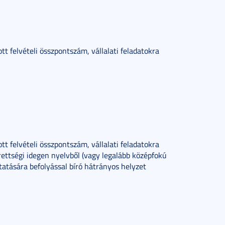
ott felvételi összpontszám, vállalati feladatokra
ott felvételi összpontszám, vállalati feladatokra
rettségi idegen nyelvből (vagy legalább középfokú
tatására befolyással bíró hátrányos helyzet