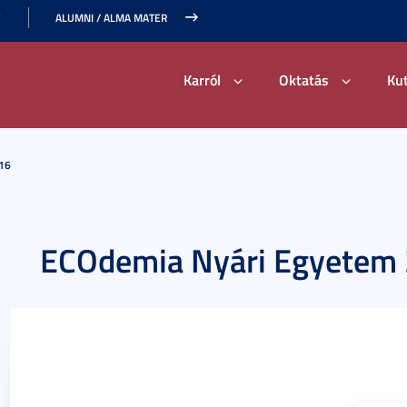
E
ALUMNI / ALMA MATER
Karról
Oktatás
Ku
16
ECOdemia Nyári Egyetem