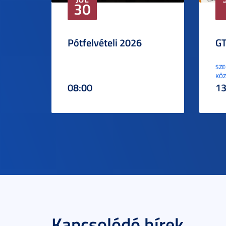
30
Pótfelvételi 2026
GT
SZE
KÖZ
08:00
13
Kapcsolódó hírek