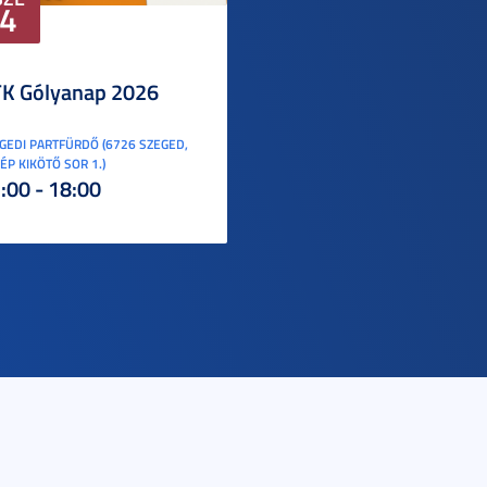
4
K Gólyanap 2026
GEDI PARTFÜRDŐ (6726 SZEGED,
ÉP KIKÖTŐ SOR 1.)
:00 - 18:00