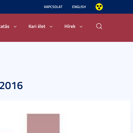
KAPCSOLAT
ENGLISH
tatás
Kari élet
Hírek
 2016