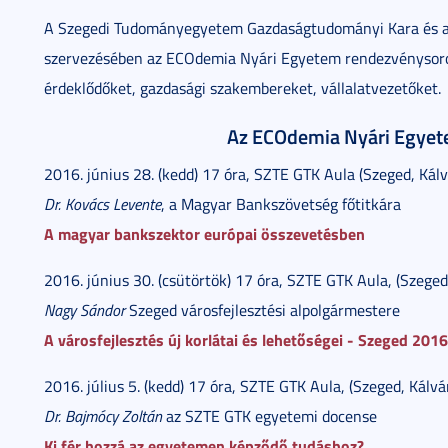
A Szegedi Tudományegyetem Gazdaságtudományi Kara és a
szervezésében az ECOdemia Nyári Egyetem rendezvénysoroza
érdeklődőket, gazdasági szakembereket, vállalatvezetőket.
Az ECOdemia Nyári Egyet
2016. június 28. (kedd) 17 óra, SZTE GTK Aula (Szeged, Kálvá
Dr. Kovács Levente
, a Magyar Bankszövetség főtitkára
A magyar bankszektor európai összevetésben
2016. június 30. (csütörtök) 17 óra, SZTE GTK Aula, (Szeged, 
Nagy Sándor
Szeged városfejlesztési alpolgármestere
A városfejlesztés új korlátai és lehetőségei - Szeged 2016
2016. július 5. (kedd) 17 óra, SZTE GTK Aula, (Szeged, Kálvári
Dr. Bajmócy Zoltán
az SZTE GTK egyetemi docense
Ki fér hozzá az egyetemen képződő tudáshoz?