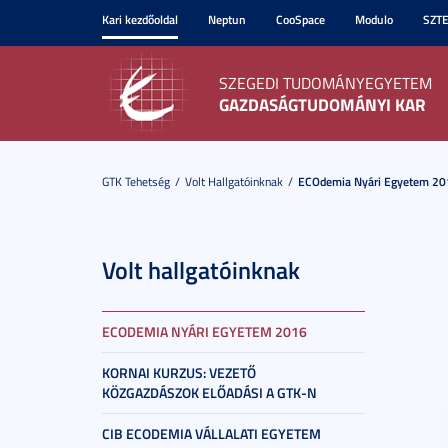
Kari kezdőoldal
Neptun
CooSpace
Modulo
SZT
SZEGEDI TUDOMÁNYEGYETEM
GAZDASÁGTUDOMÁNYI KAR
GTK Tehetség
Volt Hallgatóinknak
ECOdemia Nyári Egyetem 20
Volt hallgatóinknak
ECODEMIA NYÁRI EGYETEM 2016
KORNAI KURZUS: VEZETŐ
KÖZGAZDÁSZOK ELŐADÁSI A GTK-N
CIB ECODEMIA VÁLLALATI EGYETEM