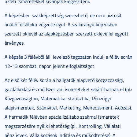
üzleti ismeretekkel kívánják kiegészíteni.
A képzésben szakképzettség szerezhető, de nem biztosít
önálló felsőfokú végzettséget. A szakirányú képzésben
szerzett oklevél az alapképzésben szerzett oklevéllel együtt
érvényes.
A képzés 3 félévből áll, levelező tagozaton indul, a félév során
12-13 szombati napon jelent elfoglaltságot
Az első két félév során a hallgatók alapvető közgazdasági,
gazdálkodási és módszertani ismereteket sajátíthatnak el (pl.:
Közgazdaságtan, Matematikai statisztika, Pénzügyi
alapismeretek, Számvitel, Marketing, Menedzsment, Adózás).
A harmadik félévben specializáltabb szakmai ismeretek
megszerzésére nyílik lehetőség (pl.: Kontrolling, Vállalati
pénzügyek, Vállalkozások indítása és működtetése). A