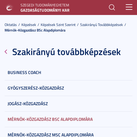
SZEGEDI TUDOMÁNYEGYETEM
Toggl
GAZDASÁGTUDOMÁNYI KAR
navig
Oktatás
Képzések
Képzések Szint Szerint
Szakirányú Továbbképzések
Mérnök-Közgazdász BSc Alapdiplomára
Szakirányú továbbképzések
BUSINESS COACH
GYÓGYSZERÉSZ-KÖZGAZDÁSZ
JOGÁSZ-KÖZGAZDÁSZ
MÉRNÖK-KÖZGAZDÁSZ BSC ALAPDIPLOMÁRA
MÉRNÖK-KÖZGAZDÁSZ MSC ALAPDIPLOMÁRA