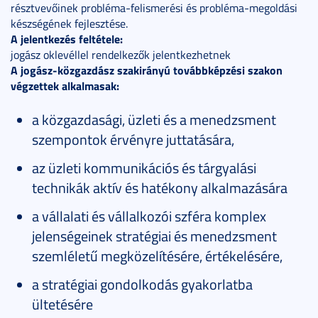
résztvevőinek probléma-felismerési és probléma-megoldási
készségének fejlesztése.
A jelentkezés feltétele:
jogász oklevéllel rendelkezők jelentkezhetnek
A jogász-közgazdász szakirányú továbbképzési szakon
végzettek alkalmasak:
a közgazdasági, üzleti és a menedzsment
szempontok érvényre juttatására,
az üzleti kommunikációs és tárgyalási
technikák aktív és hatékony alkalmazására
a vállalati és vállalkozói szféra komplex
jelenségeinek stratégiai és menedzsment
szemléletű megközelítésére, értékelésére,
a stratégiai gondolkodás gyakorlatba
ültetésére