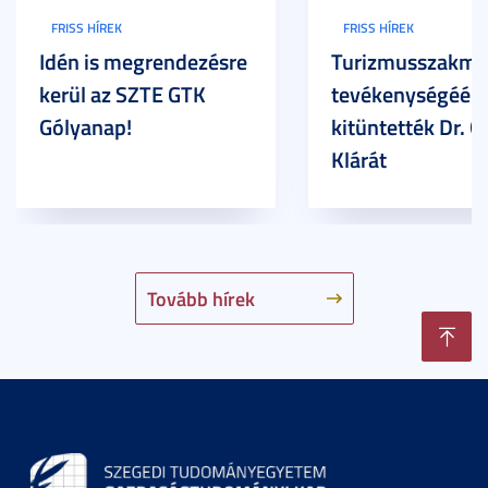
FRISS HÍREK
FRISS HÍREK
Idén is megrendezésre
Turizmusszakma
kerül az SZTE GTK
tevékenységéért
Gólyanap!
kitüntették Dr. G
Klárát
Tovább hírek