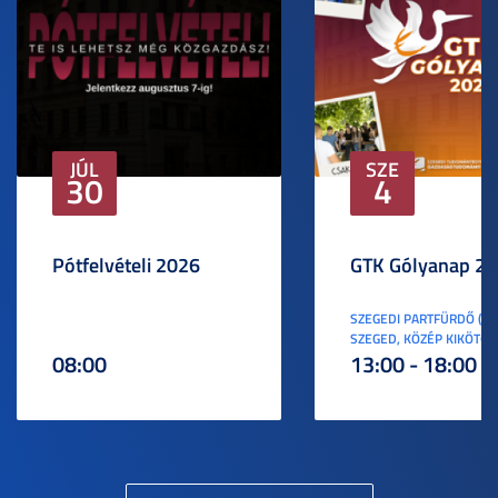
JÚL
SZE
30
4
Pótfelvételi 2026
GTK Gólyanap 2
SZEGEDI PARTFÜRDŐ (6
SZEGED, KÖZÉP KIKÖTŐ S
08:00
13:00 - 18:00