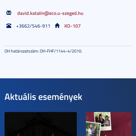
david.katalin@eco.u-szeged.hu
KO-107
+3662/546-911
OH határozatszám: OH-FHF/1144-4/2010.
Aktuális események