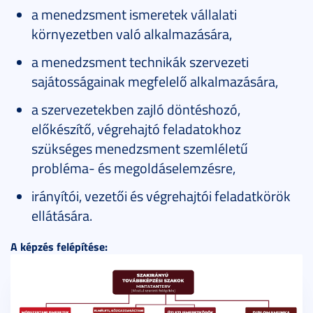
a menedzsment ismeretek vállalati
környezetben való alkalmazására,
a menedzsment technikák szervezeti
sajátosságainak megfelelő alkalmazására,
a szervezetekben zajló döntéshozó,
előkészítő, végrehajtó feladatokhoz
szükséges menedzsment szemléletű
probléma- és megoldáselemzésre,
irányítói, vezetői és végrehajtói feladatkörök
ellátására.
A képzés felépítése: