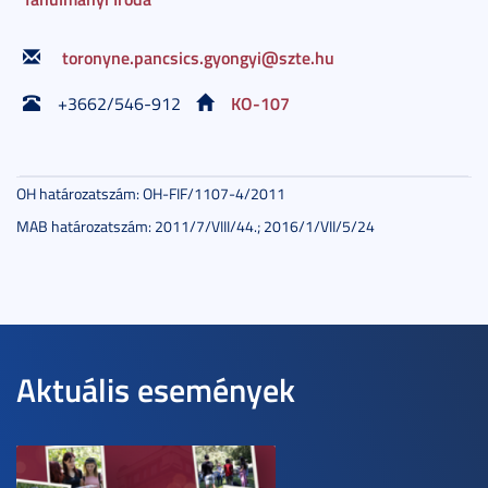
toronyne.pancsics.gyongyi@szte.hu
KO-107
+3662/546-912
OH határozatszám: OH-FIF/1107-4/2011
MAB határozatszám: 2011/7/VIII/44.; 2016/1/VII/5/24
Aktuális események