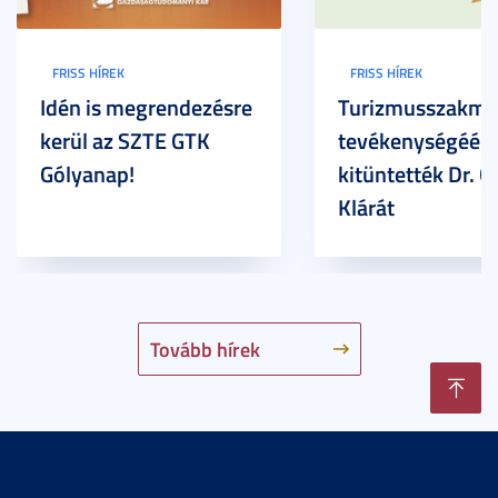
FRISS HÍREK
FRISS HÍREK
Idén is megrendezésre
Turizmusszakma
kerül az SZTE GTK
tevékenységéért
Gólyanap!
kitüntették Dr. G
Klárát
Tovább hírek