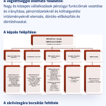
A végzettséggel ellátható feladatok:
Nagy és közepes vállalkozások pénzügyi funkcióinak vezetése
és irányítása; pénzintézeteknél és költségvetési
intézményeknél elemzés, döntés-előkészítés és
döntéshozatal.
A képzés felépítése:
A záróvizsgára bocsátás feltétele