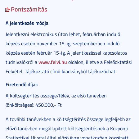
Pontszámítás
A jelentkezés módja
Jelentkezni elektronikus úton lehet, februárban induló
képzés esetén november 15-ig, szeptemberben induló
képzés esetén február 15-ig. A jelentkezéssel kapcsolatos
www.felvi.hu
tudnivalókról a
oldalon, illetve a Felsőoktatási
Felvételi Tájékoztató című kiadványból tájékozódhat.
Fizetendő díjak
A költségtérítés összege/félév, az első tanévben
(önköltséges): 450.000,- Ft
A további tanévekben a költségtérítés összege legfeljebb az
előző tanévben megállapított költségtérítésnek a Központi
Statisztikai Hivatal által előző évre vonatkozóan közzétett