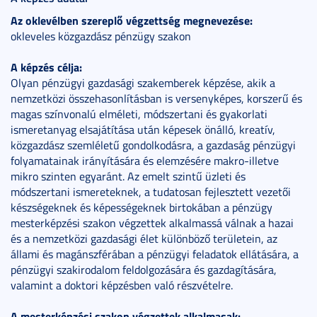
Az oklevélben szereplő végzettség megnevezése:
okleveles közgazdász pénzügy szakon
A képzés célja:
Olyan pénzügyi gazdasági szakemberek képzése, akik a
nemzetközi összehasonlításban is versenyképes, korszerű és
magas színvonalú elméleti, módszertani és gyakorlati
ismeretanyag elsajátítása után képesek önálló, kreatív,
közgazdász szemléletű gondolkodásra, a gazdaság pénzügyi
folyamatainak irányítására és elemzésére makro-illetve
mikro szinten egyaránt. Az emelt szintű üzleti és
módszertani ismereteknek, a tudatosan fejlesztett vezetői
készségeknek és képességeknek birtokában a pénzügy
mesterképzési szakon végzettek alkalmassá válnak a hazai
és a nemzetközi gazdasági élet különböző területein, az
állami és magánszférában a pénzügyi feladatok ellátására, a
pénzügyi szakirodalom feldolgozására és gazdagítására,
valamint a doktori képzésben való részvételre.
A mesterképzési szakon végzettek alkalmasak: