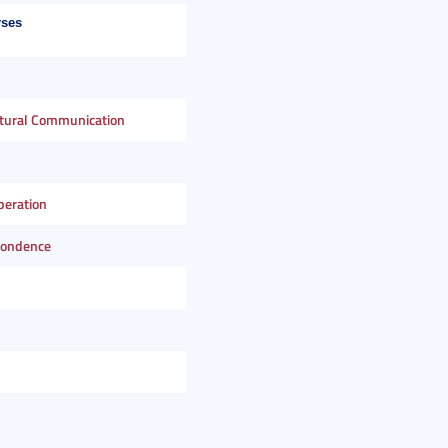
rses
ultural Communication
peration
pondence