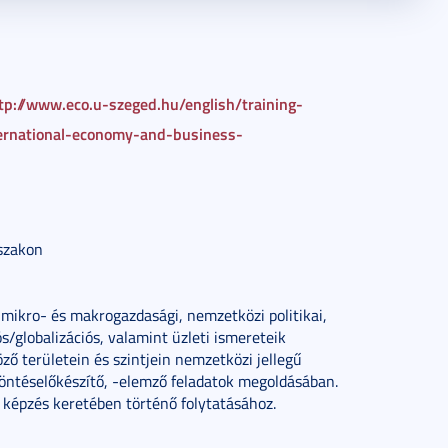
tp://www.eco.u-szeged.hu/english/training-
ernational-economy-and-business-
szakon
mikro- és makrogazdasági, nemzetközi politikai,
ós/globalizációs, valamint üzleti ismereteik
ő területein és szintjein nemzetközi jellegű
ntéselőkészítő, -elemző feladatok megoldásában.
képzés keretében történő folytatásához.