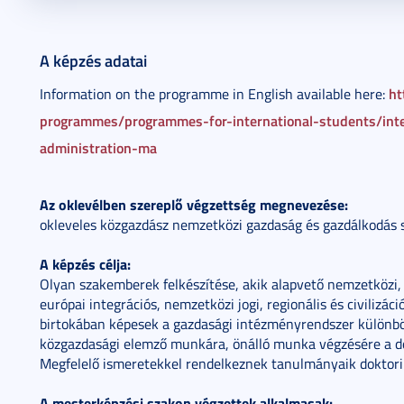
2014. november 05.
2 perc
A képzés adatai
ht
Information on the programme in English available here:
programmes/programmes-for-international-students/int
administration-ma
Az oklevélben szereplő végzettség megnevezése:
okleveles közgazdász nemzetközi gazdaság és gazdálkodás 
A képzés célja:
Olyan szakemberek felkészítése, akik alapvető nemzetközi, 
európai integrációs, nemzetközi jogi, regionális és civilizáci
birtokában képesek a gazdasági intézményrendszer különböz
közgazdasági elemző munkára, önálló munka végzésére a dö
Megfelelő ismeretekkel rendelkeznek tanulmányaik doktori 
A mesterképzési szakon végzettek alkalmasak: