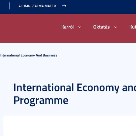
E
ALUMNI / ALMA MATER
Karról
Oktatás
Ku
International Economy And Business
International Economy an
Programme