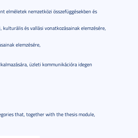
ent elméletek nemzetközi összefüggésekben és
i, kulturális és vallási vonatkozásainak elemzésére,
zásainak elemzésére,
alkalmazására, üzleti kommunikációra idegen
egories that, together with the thesis module,