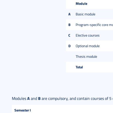
Module
A
Basic module
B
Program-specific core m
C
Elective courses
D
Optional module
Thesis module
Total
A
B
Modules
and
are compulsory, and contain courses of 5 
Semester I