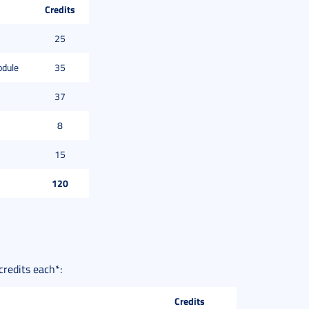
Credits
25
odule
35
37
8
15
120
credits each*:
Credits