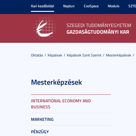
Kari kezdőoldal
Neptun
CooSpace
Modulo
SZT
SZEGEDI TUDOMÁNYEGYETEM
GAZDASÁGTUDOMÁNYI KAR
Oktatás
Képzések
Képzések Szint Szerint
Mesterképzések
Mesterképzések
INTERNATIONAL ECONOMY AND
BUSINESS
MARKETING
PÉNZÜGY