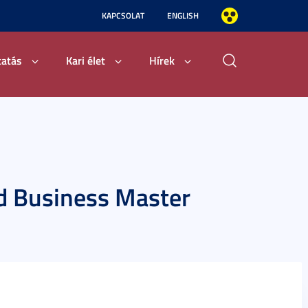
KAPCSOLAT
ENGLISH
tatás
Kari élet
Hírek
d Business Master