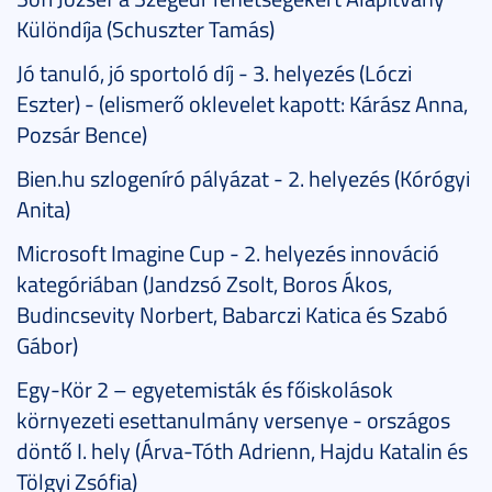
Különdíja (Schuszter Tamás)
Jó tanuló, jó sportoló díj - 3. helyezés (Lóczi
Eszter) - (elismerő oklevelet kapott: Kárász Anna,
Pozsár Bence)
Bien.hu szlogeníró pályázat - 2. helyezés (Kórógyi
Anita)
Microsoft Imagine Cup - 2. helyezés innováció
kategóriában (Jandzsó Zsolt, Boros Ákos,
Budincsevity Norbert, Babarczi Katica és Szabó
Gábor)
Egy-Kör 2 – egyetemisták és főiskolások
környezeti esettanulmány versenye - országos
döntő I. hely (Árva-Tóth Adrienn, Hajdu Katalin és
Tölgyi Zsófia)