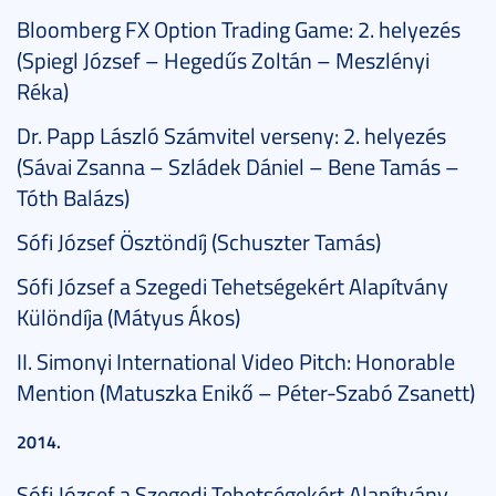
Bloomberg FX Option Trading Game: 2. helyezés
(Spiegl József – Hegedűs Zoltán – Meszlényi
Réka)
Dr. Papp László Számvitel verseny: 2. helyezés
(Sávai Zsanna – Szládek Dániel – Bene Tamás –
Tóth Balázs)
Sófi József Ösztöndíj (Schuszter Tamás)
Sófi József a Szegedi Tehetségekért Alapítvány
Különdíja (Mátyus Ákos)
II. Simonyi International Video Pitch: Honorable
Mention (Matuszka Enikő – Péter-Szabó Zsanett)
2014.
Sófi József a Szegedi Tehetségekért Alapítvány