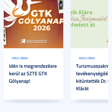
FRISS HÍREK
FRISS HÍREK
Idén is megrendezésre
Turizmusszakma
kerül az SZTE GTK
tevékenységéért
Gólyanap!
kitüntették Dr. G
Klárát