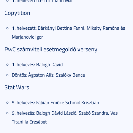
1. helyezett: Le Thi Thanh Mai
Copytition
1. helyezett: Bárkányi Bettina Fanni, Miksity Ramóna és
Marjanovic Igor
PwC számviteli esetmegoldó verseny
1. helyezés: Balogh Dávid
Döntős: Ágoston Alíz, Szalóky Bence
Stat Wars
5. helyezés: Fábián Emőke Schmid Krisztián
9. helyezés: Balogh Dávid László, Szabó Szandra, Vas
Titanilla Erzsébet