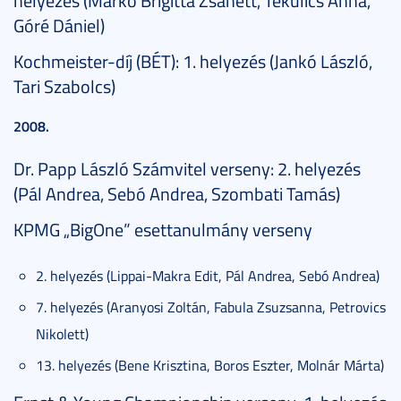
helyezés (Markó Brigitta Zsanett, Tekulics Anna,
Góré Dániel)
Kochmeister-díj (BÉT): 1. helyezés (Jankó László,
Tari Szabolcs)
2008.
Dr. Papp László Számvitel verseny: 2. helyezés
(Pál Andrea, Sebó Andrea, Szombati Tamás)
KPMG „BigOne” esettanulmány verseny
2. helyezés (Lippai-Makra Edit, Pál Andrea, Sebó Andrea)
7. helyezés (Aranyosi Zoltán, Fabula Zsuzsanna, Petrovics
Nikolett)
13. helyezés (Bene Krisztina, Boros Eszter, Molnár Márta)