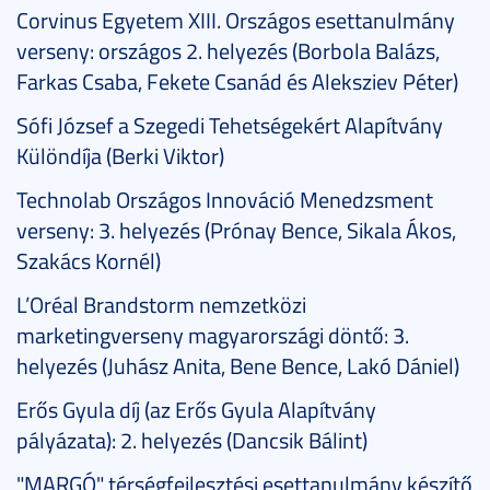
Corvinus Egyetem XIII. Országos esettanulmány
verseny: országos 2. helyezés (Borbola Balázs,
Farkas Csaba, Fekete Csanád és Aleksziev Péter)
Sófi József a Szegedi Tehetségekért Alapítvány
Különdíja (Berki Viktor)
Technolab Országos Innováció Menedzsment
verseny: 3. helyezés (Prónay Bence, Sikala Ákos,
Szakács Kornél)
L’Oréal Brandstorm nemzetközi
marketingverseny magyarországi döntő: 3.
helyezés (Juhász Anita, Bene Bence, Lakó Dániel)
Erős Gyula díj (az Erős Gyula Alapítvány
pályázata): 2. helyezés (Dancsik Bálint)
"MARGÓ" térségfejlesztési esettanulmány készítő