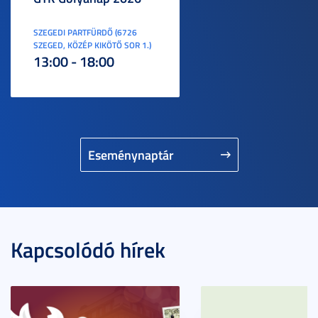
SZEGEDI PARTFÜRDŐ (6726
SZEGED, KÖZÉP KIKÖTŐ SOR 1.)
13:00 - 18:00
Eseménynaptár
Kapcsolódó hírek