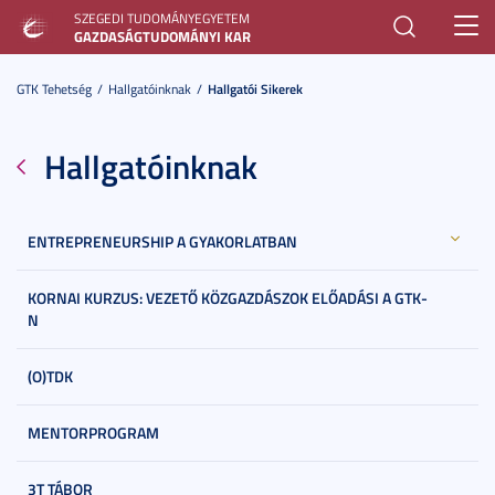
SZEGEDI TUDOMÁNYEGYETEM
Toggl
GAZDASÁGTUDOMÁNYI KAR
navig
GTK Tehetség
Hallgatóinknak
Hallgatói Sikerek
Hallgatóinknak
ENTREPRENEURSHIP A GYAKORLATBAN
KORNAI KURZUS: VEZETŐ KÖZGAZDÁSZOK ELŐADÁSI A GTK-
N
(O)TDK
MENTORPROGRAM
3T TÁBOR