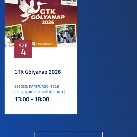
SZE
4
GTK Gólyanap 2026
SZEGEDI PARTFÜRDŐ (6726
SZEGED, KÖZÉP KIKÖTŐ SOR 1.)
13:00 - 18:00