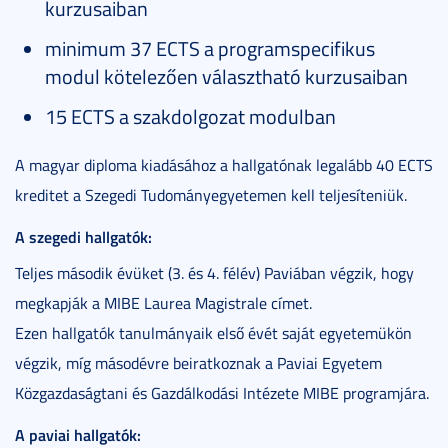
kurzusaiban
minimum 37 ECTS a programspecifikus
modul kötelezően választható kurzusaiban
15 ECTS a szakdolgozat modulban
A magyar diploma kiadásához a hallgatónak legalább 40 ECTS
kreditet a Szegedi Tudományegyetemen kell teljesíteniük.
A szegedi hallgatók:
Teljes második évüket (3. és 4. félév) Paviában végzik, hogy
megkapják a MIBE Laurea Magistrale címet.
Ezen hallgatók tanulmányaik első évét saját egyetemükön
végzik, míg másodévre beiratkoznak a Paviai Egyetem
Közgazdaságtani és Gazdálkodási Intézete MIBE programjára.
A paviai hallgatók: