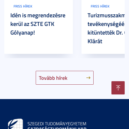
FRISS HÍREK
FRISS HÍREK
Idén is megrendezésre
Turizmusszakma
kerül az SZTE GTK
tevékenységéért
Gólyanap!
kitüntették Dr. G
Klárát
Tovább hírek