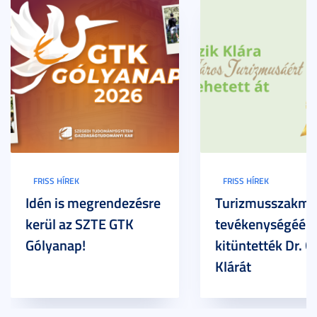
FRISS HÍREK
FRISS HÍREK
Idén is megrendezésre
Turizmusszakma
kerül az SZTE GTK
tevékenységéért
Gólyanap!
kitüntették Dr. G
Klárát