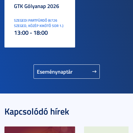
GTK Gólyanap 2026
SZEGEDI PARTFÜRDŐ (6726
SZEGED, KÖZÉP KIKÖTŐ SOR 1.)
13:00 - 18:00
Eseménynaptár
Kapcsolódó hírek