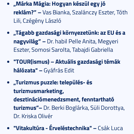
„Márka Mágia: Hogyan készül egy jó
reklám?” –
Vas Bianka, Szalánczy Eszter, Tóth
Lili, Czégény László
„Tágabb gazdasági környezetünk: az EU és a
nagyvilág” –
Dr. habil Pelle Anita, Megyeri
Eszter, Somosi Sarolta, Tabajdi Gabriella
"TOUR(ismus) – Aktuális gazdasági témák
hálózata" –
Gyáfrás Edit
„Turizmus puzzle: település- és
turizmusmarketing,
desztinációmenedzsment, fenntartható
turizmus”–
Dr. Berki Boglárka, Süli Dorottya,
Dr. Kriska Olivér
"Vitakultúra - Érveléstechnika" –
Csák Luca