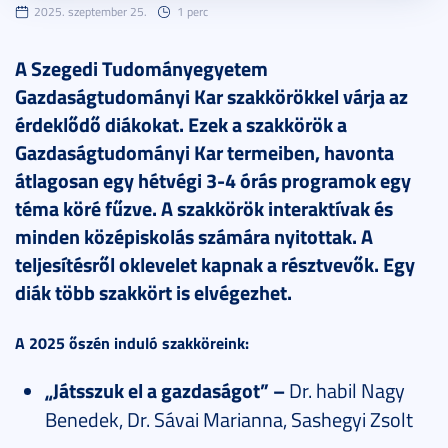
2025. szeptember 25.
1 perc
A Szegedi Tudományegyetem
Gazdaságtudományi Kar szakkörökkel várja az
érdeklődő diákokat. Ezek a szakkörök a
Gazdaságtudományi Kar termeiben, havonta
átlagosan egy hétvégi 3-4 órás programok egy
téma köré fűzve. A szakkörök interaktívak és
minden középiskolás számára nyitottak. A
teljesítésről oklevelet kapnak a résztvevők. Egy
diák több szakkört is elvégezhet.
A 2025 őszén induló szakköreink:
„Játsszuk el a gazdaságot” –
Dr. habil Nagy
Benedek, Dr. Sávai Marianna, Sashegyi Zsolt