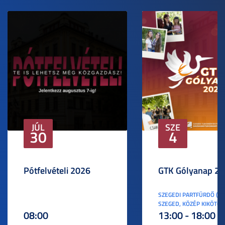
JÚL
SZE
30
4
Pótfelvételi 2026
GTK Gólyanap 2
SZEGEDI PARTFÜRDŐ (6
SZEGED, KÖZÉP KIKÖTŐ S
08:00
13:00 - 18:00