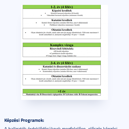
Képzési Programok:
A hallgatók érdeklődésüknek megfelelően, először képzési