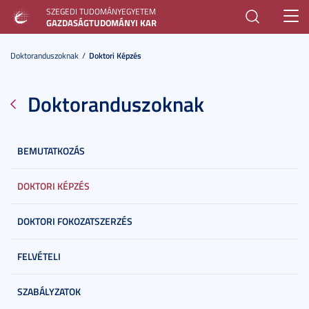
SZEGEDI TUDOMÁNYEGYETEM
Toggl
GAZDASÁGTUDOMÁNYI KAR
navig
Doktoranduszoknak
Doktori Képzés
Doktoranduszoknak
BEMUTATKOZÁS
DOKTORI KÉPZÉS
DOKTORI FOKOZATSZERZÉS
FELVÉTELI
SZABÁLYZATOK