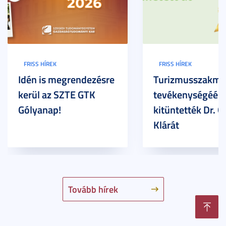
FRISS HÍREK
FRISS HÍREK
Idén is megrendezésre
Turizmusszakma
kerül az SZTE GTK
tevékenységéért
Gólyanap!
kitüntették Dr. G
Klárát
Tovább hírek