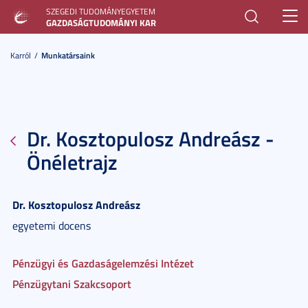
SZEGEDI TUDOMÁNYEGYETEM
Toggl
GAZDASÁGTUDOMÁNYI KAR
navig
Karról
Munkatársaink
Dr. Kosztopulosz Andreász -
Önéletrajz
Dr.
Kosztopulosz
Andreász
egyetemi docens
Pénzügyi és Gazdaságelemzési Intézet
Pénzügytani Szakcsoport