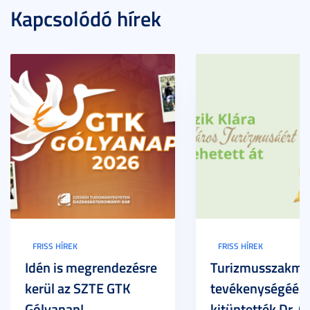
Kapcsolódó hírek
FRISS HÍREK
FRISS HÍREK
Idén is megrendezésre
Turizmusszakma
kerül az SZTE GTK
tevékenységéért
Gólyanap!
kitüntették Dr. G