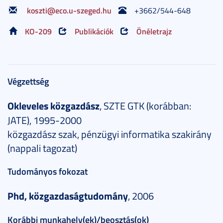
koszti@eco.u-szeged.hu
+3662/544-648
KO-209
Publikációk
Önéletrajz
Végzettség
Okleveles közgazdász
, SZTE GTK (korábban:
JATE), 1995-2000
közgazdász szak, pénzügyi informatika szakirány
(nappali tagozat)
Tudományos fokozat
Phd, közgazdaságtudomány
, 2006
Korábbi munkahely(ek)/beosztás(ok)