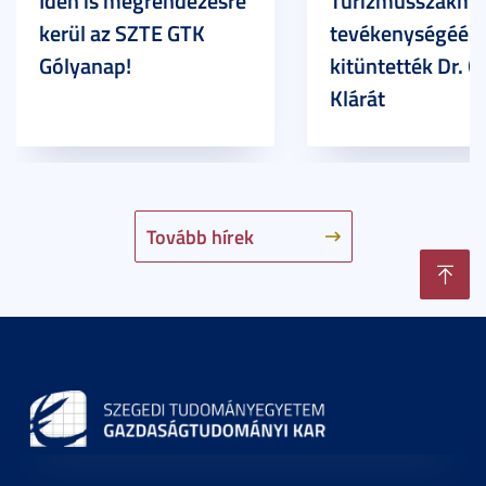
Idén is megrendezésre
Turizmusszakma
kerül az SZTE GTK
tevékenységéért
Gólyanap!
kitüntették Dr. G
Klárát
Tovább hírek