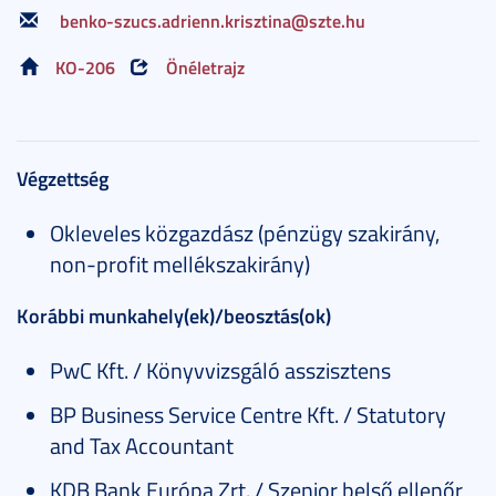
benko-szucs.adrienn.krisztina@szte.hu
KO-206
Önéletrajz
Végzettség
Okleveles közgazdász (pénzügy szakirány,
non-profit mellékszakirány)
Korábbi munkahely(ek)/beosztás(ok)
PwC Kft. / Könyvvizsgáló asszisztens
BP Business Service Centre Kft. / Statutory
and Tax Accountant
KDB Bank Európa Zrt. / Szenior belső ellenőr