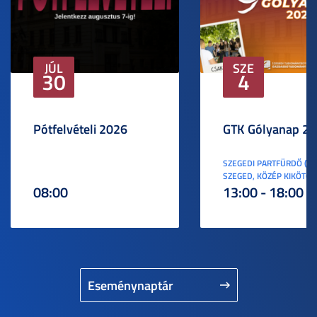
JÚL
SZE
30
4
Pótfelvételi 2026
GTK Gólyanap 2
SZEGEDI PARTFÜRDŐ (6
SZEGED, KÖZÉP KIKÖTŐ S
08:00
13:00 - 18:00
Eseménynaptár