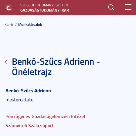
SZEGEDI TUDOMÁNYEGYETEM
Toggl
GAZDASÁGTUDOMÁNYI KAR
navig
Karról
Munkatársaink
Benkó-Szűcs Adrienn -
Önéletrajz
Benkó-Szűcs
Adrienn
mesteroktató
Pénzügyi és Gazdaságelemzési Intézet
Számviteli Szakcsoport