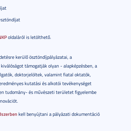
jat
sztöndíjat
NKP
oldaláról is letölthető.
tésre kerülő ösztöndíjpályázatai, a
i kiválóságot támogatják olyan - alapképzésben, a
atók, doktorjelöltek, valamint fiatal oktatók,
 eredményes kutatási és alkotói tevékenységet
nden tudomány- és művészeti területet figyelembe
novációt.
ndszerben
kell benyújtani a pályázati dokumentáció