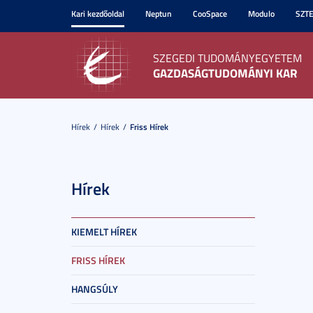
Kari kezdőoldal
Neptun
CooSpace
Modulo
SZT
SZEGEDI TUDOMÁNYEGYETEM
GAZDASÁGTUDOMÁNYI KAR
Hírek
Hírek
Friss Hírek
Hírek
KIEMELT HÍREK
FRISS HÍREK
HANGSÚLY