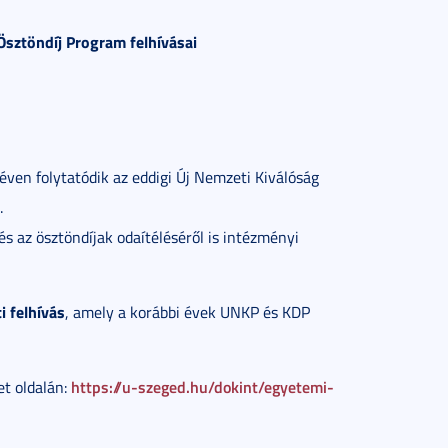
Ösztöndíj Program felhívásai
ven folytatódik az eddigi Új Nemzeti Kiválóság
.
s az ösztöndíjak odaítéléséről is intézményi
 felhívás
, amely a korábbi évek UNKP és KDP
https://u-szeged.hu/dokint/egyetemi-
et oldalán: