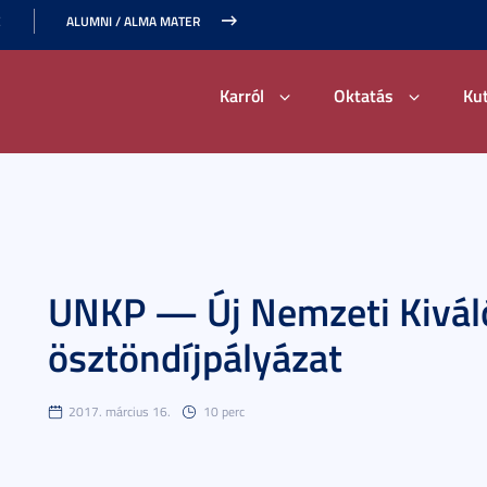
E
ALUMNI / ALMA MATER
Karról
Oktatás
Ku
UNKP — Új Nemzeti Kivál
ösztöndíjpályázat
2017. március 16.
10 perc