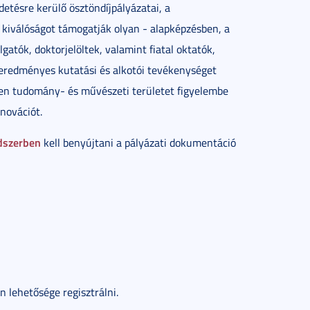
tésre kerülő ösztöndíjpályázatai, a
i kiválóságot támogatják olyan - alapképzésben, a
atók, doktorjelöltek, valamint fiatal oktatók,
 eredményes kutatási és alkotói tevékenységet
nden tudomány- és művészeti területet figyelembe
novációt.
ndszerben
kell benyújtani a pályázati dokumentáció
n lehetősége regisztrálni.