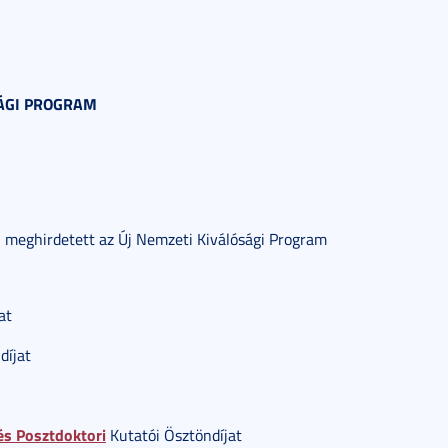
SÁGI PROGRAM
l meghirdetett az Új Nemzeti Kiválósági Program
at
díjat
s Posztdoktori
Kutatói Ösztöndíjat