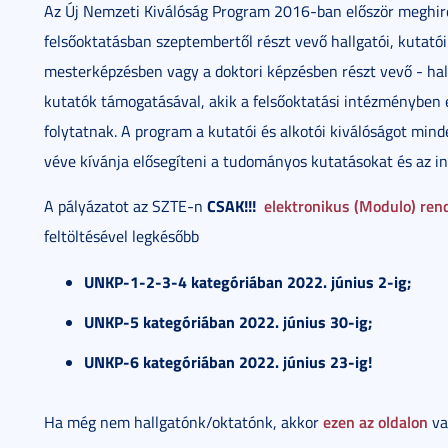
Az Új Nemzeti Kiválóság Program 2016-ban először meghirde
felsőoktatásban szeptembertől részt vevő hallgatói, kutató
mesterképzésben vagy a doktori képzésben részt vevő - hallg
kutatók támogatásával, akik a felsőoktatási intézményben
folytatnak. A program a kutatói és alkotói kiválóságot mi
véve kívánja elősegíteni a tudományos kutatásokat és az in
CSAK!!!
elektronikus (Modulo) re
A pályázatot az SZTE-n
feltöltésével legkésőbb
UNKP-1-2-3-4 kategóriában 2022. június 2-ig;
UNKP-5 kategóriában 2022. június 30-ig;
UNKP-6 kategóriában 2022. június 23-ig!
ezen az oldalon
Ha még nem hallgatónk/oktatónk, akkor
va