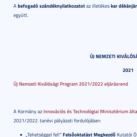
befogadó szándéknyilatkozatot
kar dékánjá
A
az illetékes
együtt.
ÚJ NEMZETI KIVÁLÓ
2021
Új Nemzeti Kiválósági Program 2021/2022 eljárásrend
Innovációs és Technológiai Minisztérium ált
A Kormány az
2021/2022. tanévi pályázati fordulójában:
Felsőoktatást Megkezdő
„Tehetséggel fel!”
Kutatói Ö