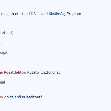
l meghirdetett az Új Nemzeti Kiválósági Program
sztöndíjat
at
díjat
s Posztdoktori
Kutatói Ösztöndíjat
jat
NKP
oldaláról is letölthető.