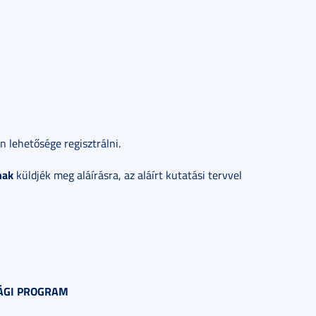
n lehetősége regisztrálni.
nak
küldjék meg aláírásra, az aláírt kutatási tervvel
SÁGI PROGRAM