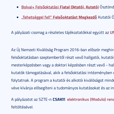
Bolyai+ Felsőoktatási
Fiatal Oktatói, Kutatói
Ösztöndí
„Tehetséggel fel!”
Felsőoktatást Megkezdő
Kutatói Ö
U
A pályázati csomag a részletes tájékoztatókkal együtt az
Az Új Nemzeti Kiválóság Program 2016-ban először meghirde
felsőoktatásban szeptembertől részt vevő hallgatói, kutató
mesterképzésben vagy a doktori képzésben részt vevő - hallg
kutatók támogatásával, akik a felsőoktatási intézményben
folytatnak. A program a kutatói és alkotói kiválóságot mi
véve kívánja elősegíteni a tudományos kutatásokat és az in
CSAK!!!
elektronikus (Modulo) re
A pályázatot az SZTE-n
feltöltésével.