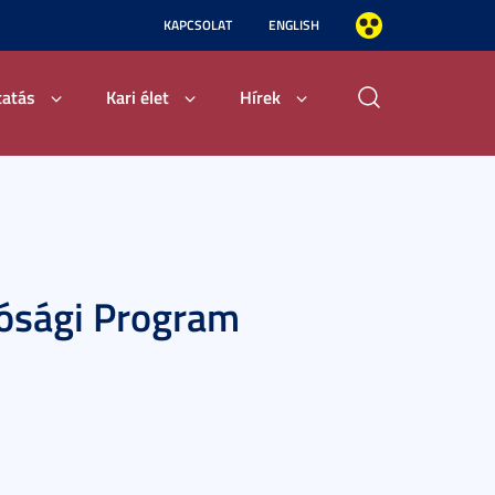
KAPCSOLAT
ENGLISH
tatás
Kari élet
Hírek
ósági Program