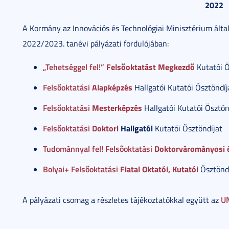
2022
A Kormány az Innovációs és Technológiai Minisztérium álta
2022/2023. tanévi pályázati fordulójában:
„Tehetséggel fel!”
Felsőoktatást Megkezdő
Kutatói Ö
Felsőoktatási
Alapképzés
Hallgatói Kutatói Ösztöndíj
Felsőoktatási
Mesterképzés
Hallgatói Kutatói Ösztön
Felsőoktatási
Doktori
Hallgatói
Kutatói Ösztöndíjat
Tudománnyal fel! Felsőoktatási
Doktorvárományosi é
Bolyai+ Felsőoktatási
Fiatal Oktatói, Kutatói
Ösztöndí
U
A pályázati csomag a részletes tájékoztatókkal együtt az