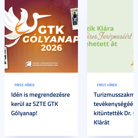
FRISS HÍREK
FRISS HÍREK
Idén is megrendezésre
Turizmusszakma
kerül az SZTE GTK
tevékenységéért
Gólyanap!
kitüntették Dr. G
Klárát