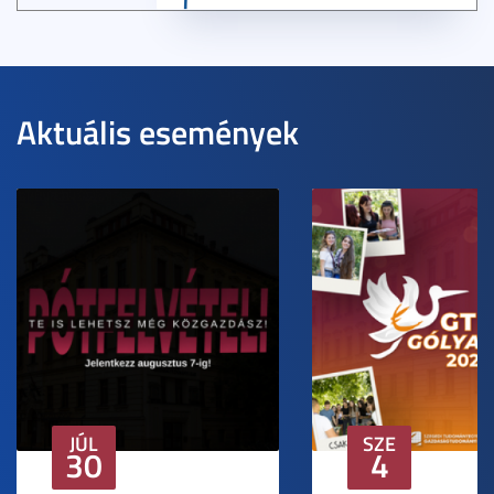
Aktuális események
JÚL
SZE
30
4