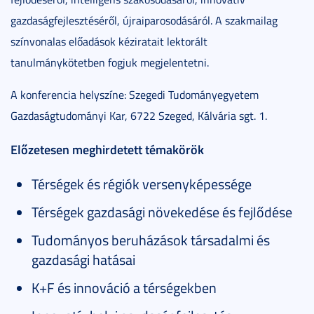
gazdaságfejlesztéséről, újraiparosodásáról. A szakmailag
színvonalas előadások kéziratait lektorált
tanulmánykötetben fogjuk megjelentetni.
A konferencia helyszíne: Szegedi Tudományegyetem
Gazdaságtudományi Kar, 6722 Szeged, Kálvária sgt. 1.
Előzetesen meghirdetett témakörök
Térségek és régiók versenyképessége
Térségek gazdasági növekedése és fejlődése
Tudományos beruházások társadalmi és
gazdasági hatásai
K+F és innováció a térségekben