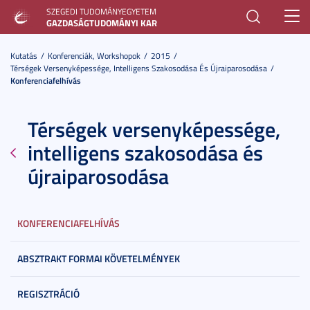
SZEGEDI TUDOMÁNYEGYETEM
Toggl
GAZDASÁGTUDOMÁNYI KAR
navig
Kutatás
Konferenciák, Workshopok
2015
Térségek Versenyképessége, Intelligens Szakosodása És Újraiparosodása
Konferenciafelhívás
Térségek versenyképessége,
intelligens szakosodása és
újraiparosodása
KONFERENCIAFELHÍVÁS
ABSZTRAKT FORMAI KÖVETELMÉNYEK
REGISZTRÁCIÓ