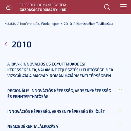
SZEGEDI TUDOMÁNYEGYETEM
Toggl
GAZDASÁGTUDOMÁNYI KAR
navig
Kutatás
Konferenciák, Workshopok
2010
Nemzedékek Találkozása
2010
A KKV-K INNOVÁCIÓS ÉS EGYÜTTMŰKÖDÉSI
KÉPESSÉGÉNEK, VALAMINT FEJLESZTÉSI LEHETŐSÉGEINEK
VIZSGÁLATA A MAGYAR-ROMÁN HATÁRMENTI TÉRSÉGBEN
REGIONÁLIS INNOVÁCIÓS KÉPESSÉG, VERSENYKÉPESSÉG
ÉS FENNTARTHATÓSÁG
INNOVÁCIÓS KÉPESSÉG, VERSENYKÉPESSÉG ÉS JÓLÉT
NEMZEDÉKEK TALÁLKOZÁSA