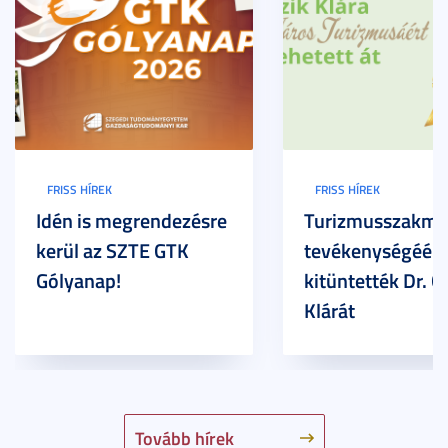
FRISS HÍREK
FRISS HÍREK
Idén is megrendezésre
Turizmusszakma
kerül az SZTE GTK
tevékenységéért
Gólyanap!
kitüntették Dr. G
Klárát
Tovább hírek