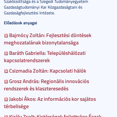
Szakbizottsága és a Szegedi Tudományegyetem
Gazdaságtudományi Kar Közgazdaságtani és
Gazdaságfejlesztési Intézete.
Előadások anyagai
Bajmócy Zoltán: Fejlesztési döntések
meghozatalának bizonytalansága
Baráth Gabriella: Településhálózati
kapcsolatrendszerek
Csizmadia Zoltán: Kapcsolati hálók
Grosz András: Regionális innovációs
rendszerek és klaszteresedés
Jakobi Ákos: Az információs kor sajátos
térbelisége
Király Zsolt: Kistérségek fejlettsége Észak-