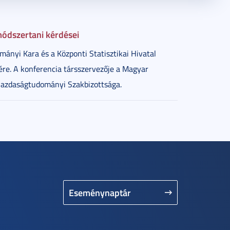
ódszertani kérdései
nyi Kara és a Központi Statisztikai Hivatal
tére. A konferencia társszervezője a Magyar
azdaságtudományi Szakbizottsága.
Eseménynaptár