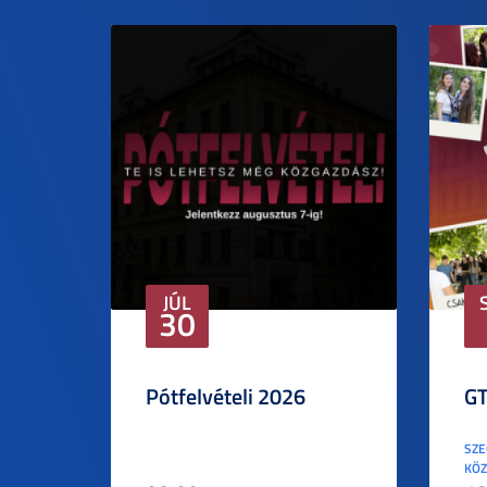
JÚL
30
Pótfelvételi 2026
GT
SZE
KÖZ