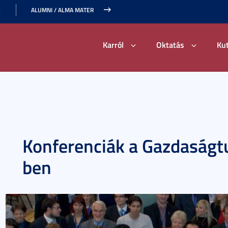
E
ALUMNI / ALMA MATER
Karról
Oktatás
Ku
Konferenciák a Gazdaság
ben