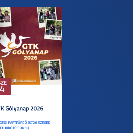
SZE
4
K Gólyanap 2026
GEDI PARTFÜRDŐ (6726 SZEGED,
ÉP KIKÖTŐ SOR 1.)