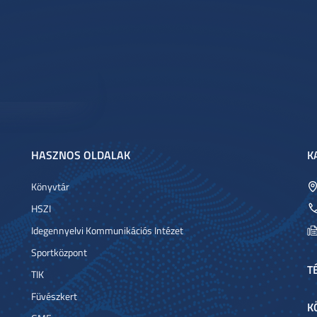
HASZNOS OLDALAK
K
Könyvtár
HSZI
Idegennyelvi Kommunikációs Intézet
Sportközpont
T
TIK
Füvészkert
K