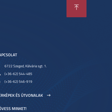
APCSOLAT
6722 Szeged, Kálvária sgt. 1.
(+36-62) 544-485
(+36-62) 546-919
ÉRKÉPEK ÉS ÚTVONALAK
ÖVESS MINKET!