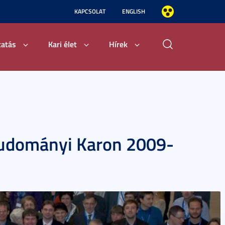
KAPCSOLAT
ENGLISH
tatás
Kari élet
Hírek
tudományi Karon 2009-