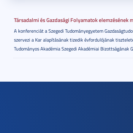
2015. február 24.
1 perc
Társadalmi és Gazdasági Folyamatok elemzésének m
A konferenciát a Szegedi Tudományegyetem Gazdaságtudomá
szervezi a Kar alapításának tizedik évfordulójának tisztele
Tudományos Akadémia Szegedi Akadémiai Bizottságának G