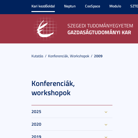
Kari kezdőoldal
Neptun
CooSpace
Modulo
SZT
SZEGEDI TUDOMÁNYEGYETEM
GAZDASÁGTUDOMÁNYI KAR
Kutatás
Konferenciák, Workshopok
2009
Konferenciák,
workshopok
2025
2020
2019