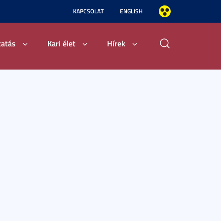
KAPCSOLAT
ENGLISH
tatás
Kari élet
Hírek