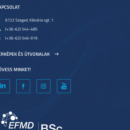
APCSOLAT
6722 Szeged, Kálvária sgt. 1.
(+36-62) 544-485
(+36-62) 546-919
ÉRKÉPEK ÉS ÚTVONALAK
ÖVESS MINKET!