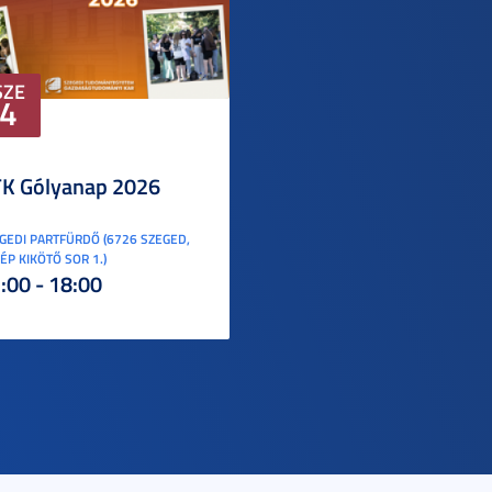
SZE
4
K Gólyanap 2026
GEDI PARTFÜRDŐ (6726 SZEGED,
ÉP KIKÖTŐ SOR 1.)
:00 - 18:00