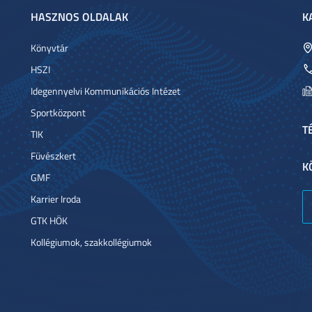
HASZNOS OLDALAK
K
Könyvtár
HSZI
Idegennyelvi Kommunikációs Intézet
Sportközpont
T
TIK
Füvészkert
K
GMF
Karrier Iroda
GTK HÖK
Kollégiumok, szakkollégiumok