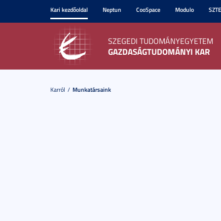
Kari kezdőoldal
Neptun
CooSpace
Modulo
SZT
SZEGEDI TUDOMÁNYEGYETEM
GAZDASÁGTUDOMÁNYI KAR
Karról
Munkatársaink