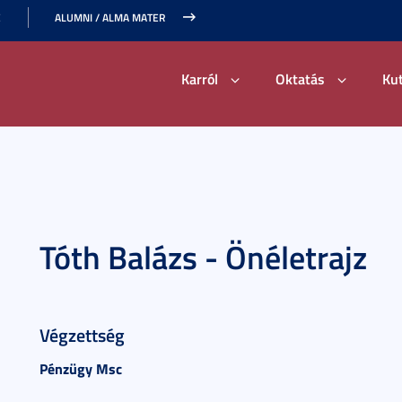
E
ALUMNI / ALMA MATER
Karról
Oktatás
Ku
Tóth Balázs - Önéletrajz
Végzettség
Pénzügy Msc