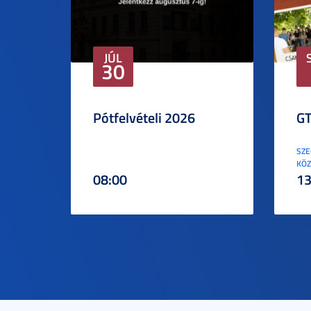
JÚL
30
Pótfelvételi 2026
GT
SZE
KÖZ
08:00
13