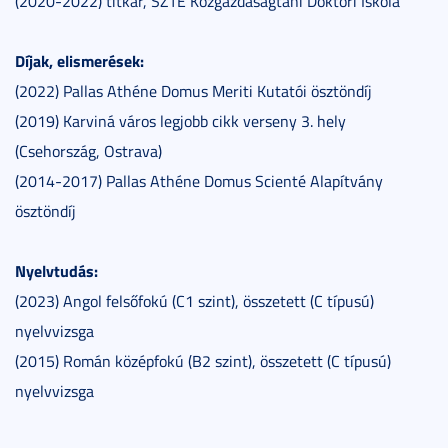
(2020-2022) titkár, SZTE Közgazdaságtani Doktori Iskola
Díjak, elismerések:
(2022) Pallas Athéne Domus Meriti Kutatói ösztöndíj
(2019) Karviná város legjobb cikk verseny 3. hely
(Csehország, Ostrava)
(2014-2017) Pallas Athéne Domus Scienté Alapítvány
ösztöndíj
Nyelvtudás:
(2023) Angol felsőfokú (C1 szint), összetett (C típusú)
nyelvvizsga
(2015) Román középfokú (B2 szint), összetett (C típusú)
nyelvvizsga