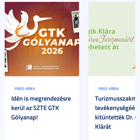
FRISS HÍREK
FRISS HÍREK
Idén is megrendezésre
Turizmusszakma
kerül az SZTE GTK
tevékenységéért
Gólyanap!
kitüntették Dr. G
Klárát