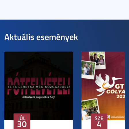
Aktuális események
JÚL
SZE
30
4