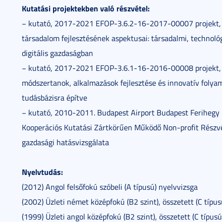
Kutatási projektekben való részvétel:
− kutató, 2017-2021 EFOP-3.6.2-16-2017-00007 projekt, cí
társadalom fejlesztésének aspektusai: társadalmi, technológ
digitális gazdaságban
− kutató, 2017-2021 EFOP-3.6.1-16-2016-00008 projekt, cí
módszertanok, alkalmazások fejlesztése és innovatív folyam
tudásbázisra építve
− kutató, 2010-2011. Budapest Airport Budapest Ferihegy
Kooperációs Kutatási Zártkörűen Működő Non-profit Részvé
gazdasági hatásvizsgálata
Nyelvtudás:
(2012) Angol felsőfokú szóbeli (A típusú) nyelvvizsga
(2002) Üzleti német középfokú (B2 szint), összetett (C típus
(1999) Üzleti angol középfokú (B2 szint), összetett (C típus