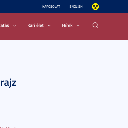
KAPCSOLAT
ENGLISH
tatás
Kari élet
Hírek
rajz