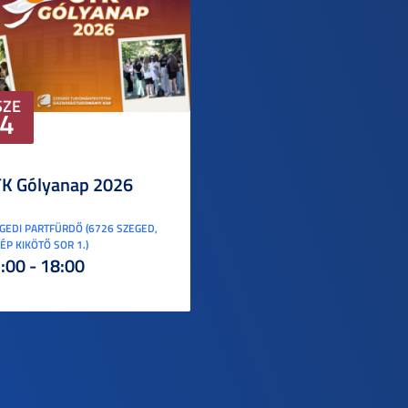
SZE
4
K Gólyanap 2026
GEDI PARTFÜRDŐ (6726 SZEGED,
ÉP KIKÖTŐ SOR 1.)
:00 - 18:00