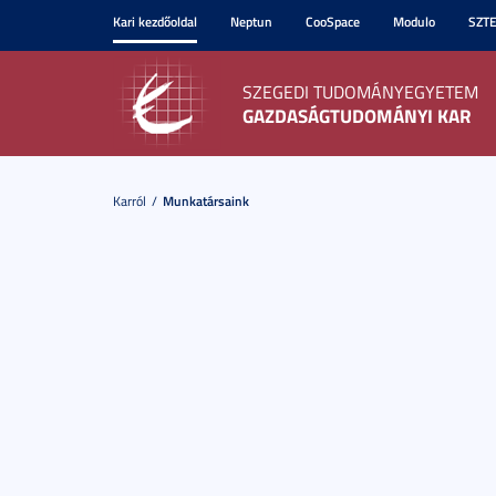
Kari kezdőoldal
Neptun
CooSpace
Modulo
SZT
SZEGEDI TUDOMÁNYEGYETEM
GAZDASÁGTUDOMÁNYI KAR
Karról
Munkatársaink