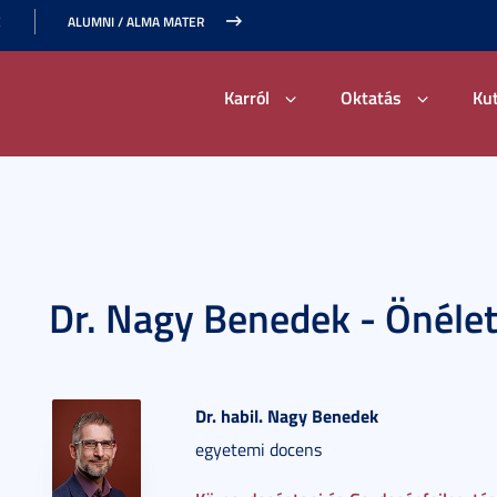
E
ALUMNI / ALMA MATER
Karról
Oktatás
Ku
Dr. Nagy Benedek - Önélet
Dr.
habil. Nagy
Benedek
egyetemi docens