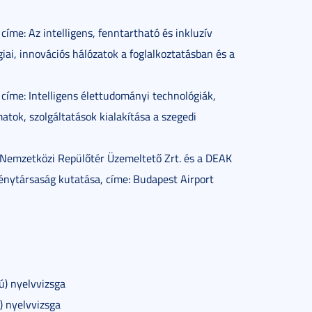
me: Az intelligens, fenntartható és inkluzív
iai, innovációs hálózatok a foglalkoztatásban és a
me: Intelligens élettudományi technológiák,
atok, szolgáltatások kialakítása a szegedi
 Nemzetközi Repülőtér Üzemeltető Zrt. és a DEAK
nytársaság kutatása, címe: Budapest Airport
ú) nyelvvizsga
ú) nyelvvizsga