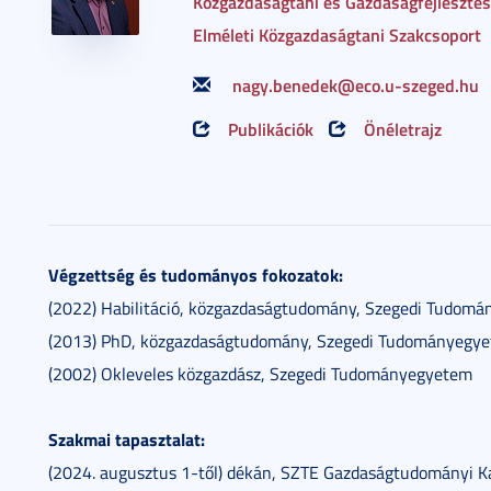
Közgazdaságtani és Gazdaságfejlesztési
Elméleti Közgazdaságtani Szakcsoport
nagy.benedek@eco.u-szeged.hu
Publikációk
Önéletrajz
Végzettség és tudományos fokozatok:
(2022) Habilitáció, közgazdaságtudomány, Szegedi Tudom
(2013) PhD, közgazdaságtudomány, Szegedi Tudományegy
(2002) Okleveles közgazdász, Szegedi Tudományegyetem
Szakmai tapasztalat:
(2024. augusztus 1-től) dékán, SZTE Gazdaságtudományi K