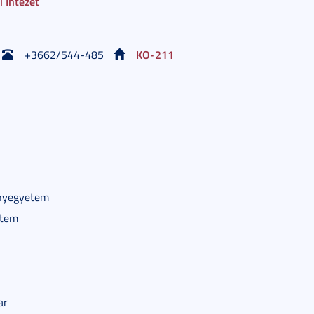
 Intézet
KO-211
+
3662/544-485
ányegyetem
etem
ar