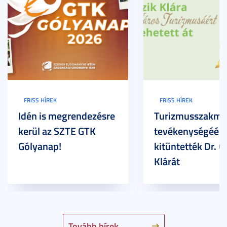
FRISS HÍREK
FRISS HÍREK
Idén is megrendezésre
Turizmusszakma
kerül az SZTE GTK
tevékenységéért
Gólyanap!
kitüntették Dr. G
Klárát
Tovább hírek