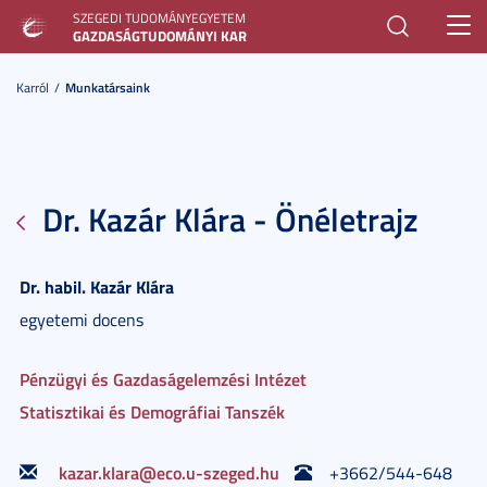
SZEGEDI TUDOMÁNYEGYETEM
Toggl
GAZDASÁGTUDOMÁNYI KAR
navig
Karról
Munkatársaink
Dr. Kazár Klára - Önéletrajz
Dr. habil.
Kazár
Klára
egyetemi docens
Pénzügyi és Gazdaságelemzési Intézet
Statisztikai és Demográfiai Tanszék
kazar.klara@eco.u-szeged.hu
+
3662/544-648