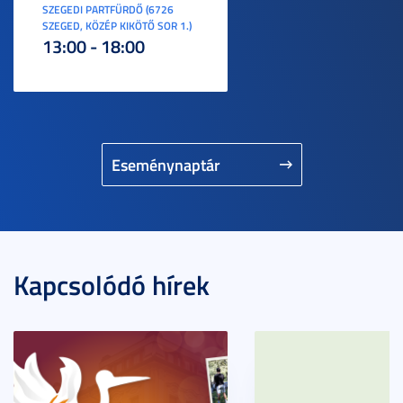
SZEGEDI PARTFÜRDŐ (6726
SZEGED, KÖZÉP KIKÖTŐ SOR 1.)
13:00 - 18:00
Eseménynaptár
Kapcsolódó hírek