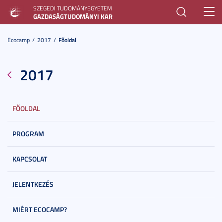
SZEGEDI TUDOMÁNYEGYETEM
Toggl
GAZDASÁGTUDOMÁNYI KAR
navig
Ecocamp
2017
Főoldal
2017
FŐOLDAL
PROGRAM
KAPCSOLAT
JELENTKEZÉS
MIÉRT ECOCAMP?