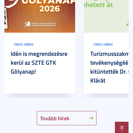
FRISS HÍREK
FRISS HÍREK
Idén is megrendezésre
Turizmusszakma
kerül az SZTE GTK
tevékenységéért
Gólyanap!
kitüntették Dr. G
Klárát
Tovább hírek