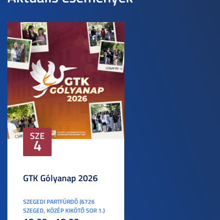
SZE
4
GTK Gólyanap 2026
SZEGEDI PARTFÜRDŐ (6726
SZEGED, KÖZÉP KIKÖTŐ SOR 1.)