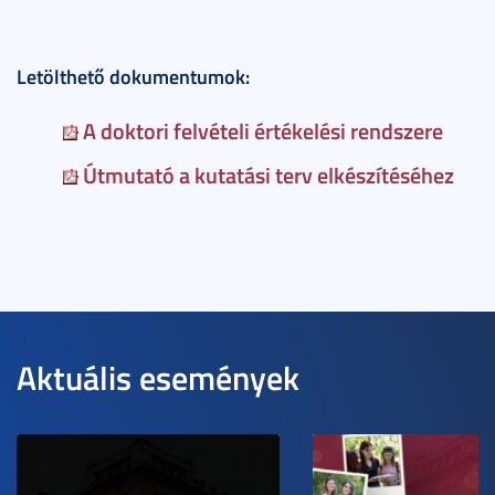
Letölthető dokumentumok:
A doktori felvételi értékelési rendszere
Útmutató a kutatási terv elkészítéséhez
Aktuális események