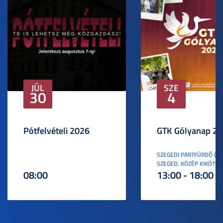
JÚL
SZE
30
4
Pótfelvételi 2026
GTK Gólyanap 2
SZEGEDI PARTFÜRDŐ (6
SZEGED, KÖZÉP KIKÖTŐ S
08:00
13:00 - 18:00