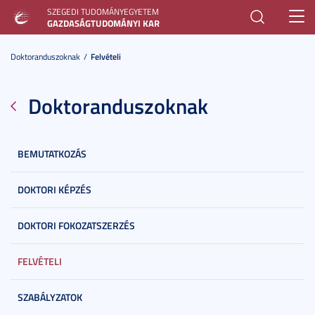
SZEGEDI TUDOMÁNYEGYETEM
Toggl
GAZDASÁGTUDOMÁNYI KAR
navig
Doktoranduszoknak
Felvételi
Doktoranduszoknak
BEMUTATKOZÁS
DOKTORI KÉPZÉS
DOKTORI FOKOZATSZERZÉS
FELVÉTELI
SZABÁLYZATOK