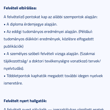
Felvételi elbírálása:
A felvételiző pontokat kap az alábbi szempontok alapján:
• A diploma érdemjegye alapján.
• Az eddigi tudományos eredményei alapján. (Például:
tudományos diákköri eredmények, közlésre elfogadott
publikációk)
• A személyes szóbeli felvételi vizsga alapján. (Szakmai
tájékozottság/ a doktori tevékenységre vonatkozó tervek/
nyelvtudás).
• Többletpontok kaphatók megadott további idegen nyelvek
ismeretére.
Felvételt nyert hallgatók:
A felvételt nyert pályázók — jogszabályban rögzített esetek