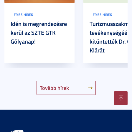
FRISS HÍREK
FRISS HÍREK
Idén is megrendezésre
Turizmusszakma
kerül az SZTE GTK
tevékenységéért
Gólyanap!
kitüntették Dr. G
Klárát
Tovább hírek