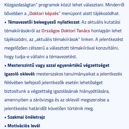
Közgazdaságtan” programok közül lehet választani. Minderről
Doktori képzés
bővebben a „
” menüpont alatt tájékozódhat.
Témavezetői beleegyező nyilatkozat
•
: Az aktuális kutatási
Országos Doktori Tanács
témakiírásokról az
honlapján lehet
tájékozódni, az „aktuális témakiírások” linken. A jelentkezést
megelőzően célszerű a választott témakiíróval konzultálni,
hogy tudja-e vállalni a témavezetést.
• Mesterszintű vagy azzal egyenértékű végzettséget
igazoló oklevél:
mesterszakos tanulmányaikat a jelentkezés
félévében befejező jelentkezők esetén lehetőséget
biztosítunk a végzettség igazolásának hiánypótlására,
amennyiben a záróvizsga és az oklevél megszerzése a
jelentkezési határidőt követően történik meg.
• Szakmai önéletrajz
• Motivációs levél