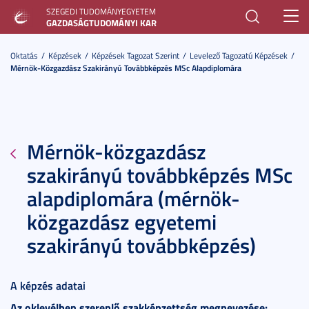
SZEGEDI TUDOMÁNYEGYETEM
Toggl
GAZDASÁGTUDOMÁNYI KAR
navig
Oktatás
Képzések
Képzések Tagozat Szerint
Levelező Tagozatú Képzések
Mérnök-Közgazdász Szakirányú Továbbképzés MSc Alapdiplomára
Mérnök-közgazdász
szakirányú továbbképzés MSc
alapdiplomára (mérnök-
közgazdász egyetemi
szakirányú továbbképzés)
A képzés adatai
Az oklevélben szereplő szakképzettség megnevezése: