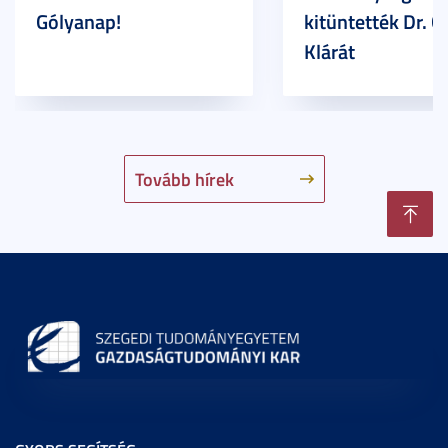
Gólyanap!
kitüntették Dr. G
Klárát
Tovább hírek