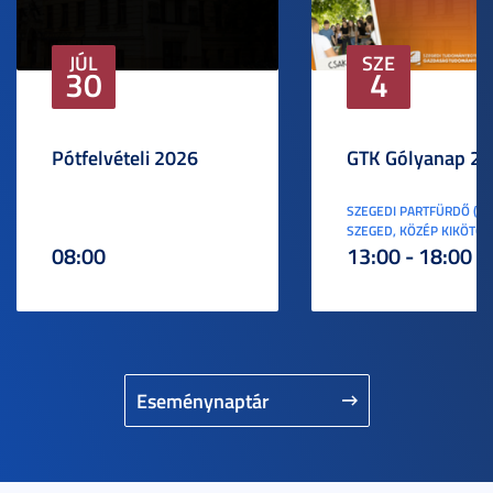
JÚL
SZE
30
4
Pótfelvételi 2026
GTK Gólyanap 2
SZEGEDI PARTFÜRDŐ (6
SZEGED, KÖZÉP KIKÖTŐ S
08:00
13:00 - 18:00
Eseménynaptár