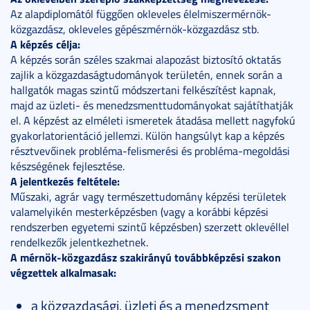
Az alapdiplomától függően okleveles élelmiszermérnök-
közgazdász, okleveles gépészmérnök-közgazdász stb.
A képzés célja:
A képzés során széles szakmai alapozást biztosító oktatás
zajlik a közgazdaságtudományok területén, ennek során a
hallgatók magas szintű módszertani felkészítést kapnak,
majd az üzleti- és menedzsmenttudományokat sajátíthatják
el. A képzést az elméleti ismeretek átadása mellett nagyfokú
gyakorlatorientáció jellemzi. Külön hangsúlyt kap a képzés
résztvevőinek probléma-felismerési és probléma-megoldási
készségének fejlesztése.
A jelentkezés feltétele:
Műszaki, agrár vagy természettudomány képzési területek
valamelyikén mesterképzésben (vagy a korábbi képzési
rendszerben egyetemi szintű képzésben) szerzett oklevéllel
rendelkezők jelentkezhetnek.
A mérnök-közgazdász szakirányú továbbképzési szakon
végzettek alkalmasak:
a közgazdasági, üzleti és a menedzsment