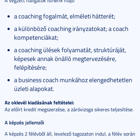
A végzett hallgatók ismerik majd
a coaching fogalmát, elméleti hátterét;
a különböző coaching irányzatokat; a coach
kompetenciákat;
a coaching ülések folyamatát, struktúráját,
képesek annak önálló megtervezésére,
felépítésére;
a business coach munkához elengedhetetlen
üzleti alapokat.
Az oklevél kiadásának feltételei:
Az előírt kredit megszerzése, a záróvizsga sikeres teljesítése.
A képzés jellemzői
A képzés 2 félévből áll, levelező tagozaton indul, a félév során