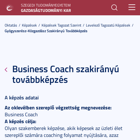
SZEGEDI TUDOMÁNYEGYETEM
Toggl
GAZDASÁGTUDOMÁNYI KAR
navig
Oktatás
Képzések
Képzések Tagozat Szerint
Levelező Tagozatú Képzések
Gyógyszerész-Közgazdász Szakirányú Továbbképzés
Business Coach szakirányú
továbbképzés
A képzés adatai
Az oklevélben szereplő végzettség megnevezése:
Business Coach
A képzés célja:
Olyan szakemberek képzése, akik képesek az üzleti élet
szereplői számára coaching folyamat nyújtására, azaz