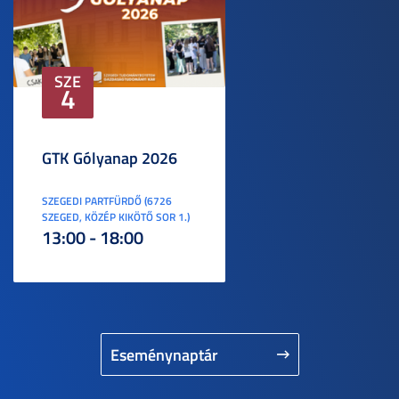
SZE
4
GTK Gólyanap 2026
SZEGEDI PARTFÜRDŐ (6726
SZEGED, KÖZÉP KIKÖTŐ SOR 1.)
13:00 - 18:00
Eseménynaptár