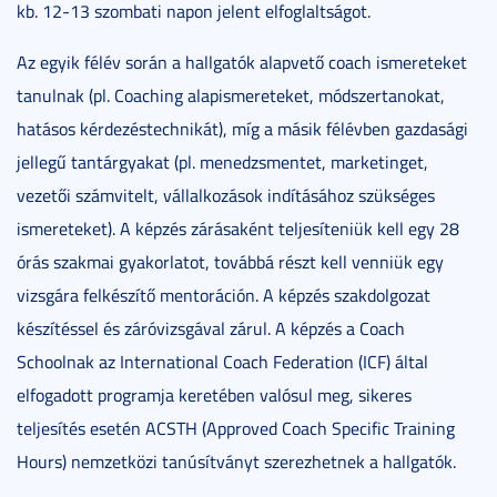
kb. 12-13 szombati napon jelent elfoglaltságot.
Az egyik félév során a hallgatók alapvető coach ismereteket
tanulnak (pl. Coaching alapismereteket, módszertanokat,
hatásos kérdezéstechnikát), míg a másik félévben gazdasági
jellegű tantárgyakat (pl. menedzsmentet, marketinget,
vezetői számvitelt, vállalkozások indításához szükséges
ismereteket). A képzés zárásaként teljesíteniük kell egy 28
órás szakmai gyakorlatot, továbbá részt kell venniük egy
vizsgára felkészítő mentoráción. A képzés szakdolgozat
készítéssel és záróvizsgával zárul. A képzés a Coach
Schoolnak az International Coach Federation (ICF) által
elfogadott programja keretében valósul meg, sikeres
teljesítés esetén ACSTH (Approved Coach Specific Training
Hours) nemzetközi tanúsítványt szerezhetnek a hallgatók.