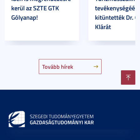
kerül az SZTE GTK
tevékenységéért
Gólyanap!
kitüntették Dr. G
Klárát
Tovább hírek