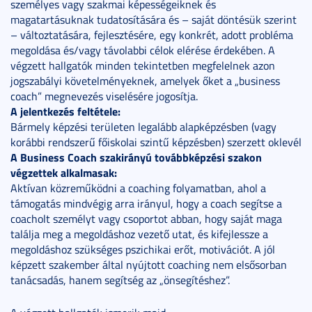
személyes vagy szakmai képességeiknek és
magatartásuknak tudatosítására és – saját döntésük szerint
– változtatására, fejlesztésére, egy konkrét, adott probléma
megoldása és/vagy távolabbi célok elérése érdekében. A
végzett hallgatók minden tekintetben megfelelnek azon
jogszabályi követelményeknek, amelyek őket a „business
coach” megnevezés viselésére jogosítja.
A jelentkezés feltétele:
Bármely képzési területen legalább alapképzésben (vagy
korábbi rendszerű főiskolai szintű képzésben) szerzett oklevél
A Business Coach szakirányú továbbképzési szakon
végzettek alkalmasak:
Aktívan közreműködni a coaching folyamatban, ahol a
támogatás mindvégig arra irányul, hogy a coach segítse a
coacholt személyt vagy csoportot abban, hogy saját maga
találja meg a megoldáshoz vezető utat, és kifejlessze a
megoldáshoz szükséges pszichikai erőt, motivációt. A jól
képzett szakember által nyújtott coaching nem elsősorban
tanácsadás, hanem segítség az „önsegítéshez”.