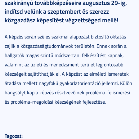
szakirányú továbbképzéseire augusztus 29-ig,
indítsd velünk a szeptembert és szerezz
közgazdász képesítést végzettséged mellé!
A képzés során széles szakmai alapozást biztosító oktatás
zajlik a közgazdaságtudományok területén. Ennek során a
hallgatók magas szintű módszertani felkészítést kapnak,
valamint az üzleti és menedzsment terület legfontosabb
készségeit sajátíthatják el. A képzést az elméleti ismeretek
átadása mellett nagyfokú gyakorlatorientáció jellemzi. Külön
hangsúlyt kap a képzés résztvevőinek probléma-felismerési
és probléma-megoldási készségének fejlesztése.
Tagozat: