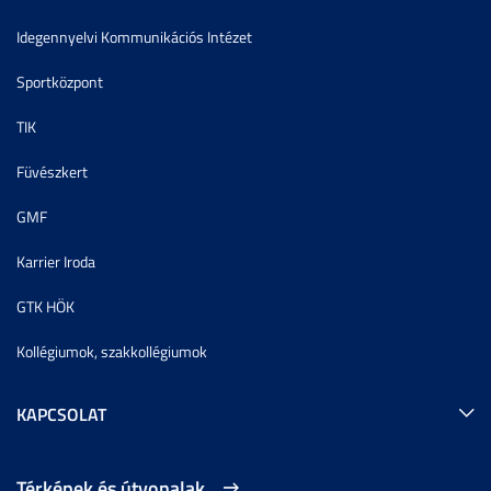
Idegennyelvi Kommunikációs Intézet
Sportközpont
TIK
Füvészkert
GMF
Karrier Iroda
GTK HÖK
Kollégiumok, szakkollégiumok
KAPCSOLAT
Térképek és útvonalak