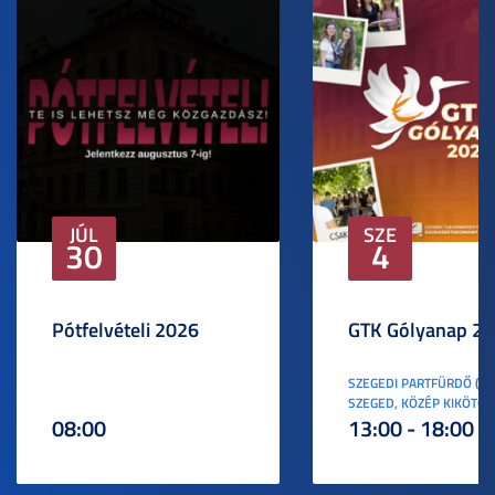
JÚL
SZE
30
4
Pótfelvételi 2026
GTK Gólyanap 2
SZEGEDI PARTFÜRDŐ (6
SZEGED, KÖZÉP KIKÖTŐ S
08:00
13:00 - 18:00