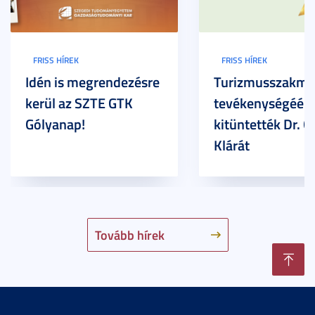
FRISS HÍREK
FRISS HÍREK
Idén is megrendezésre
Turizmusszakma
kerül az SZTE GTK
tevékenységéért
Gólyanap!
kitüntették Dr. G
Klárát
Tovább hírek