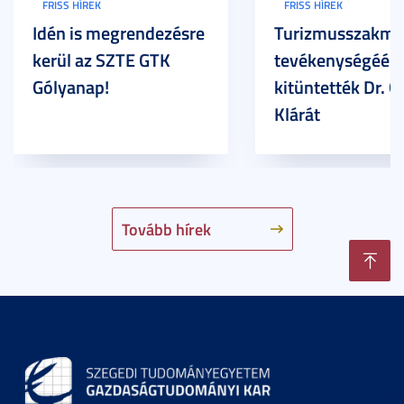
FRISS HÍREK
FRISS HÍREK
Idén is megrendezésre
Turizmusszakma
kerül az SZTE GTK
tevékenységéért
Gólyanap!
kitüntették Dr. G
Klárát
Tovább hírek