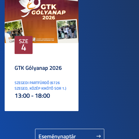
SZE
4
GTK Gólyanap 2026
SZEGEDI PARTFÜRDŐ (6726
SZEGED, KÖZÉP KIKÖTŐ SOR 1.)
13:00 - 18:00
Eseménynaptár