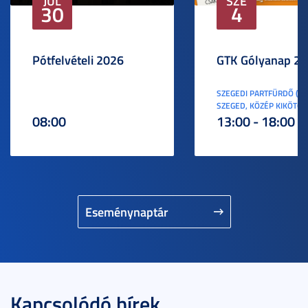
JÚL
SZE
30
4
Pótfelvételi 2026
GTK Gólyanap 2
SZEGEDI PARTFÜRDŐ (6
SZEGED, KÖZÉP KIKÖTŐ S
08:00
13:00 - 18:00
Eseménynaptár
Kapcsolódó hírek