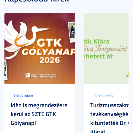
FRISS HÍREK
FRISS HÍREK
Idén is megrendezésre
Turizmusszakma
kerül az SZTE GTK
tevékenységéért
Gólyanap!
kitüntették Dr. G
Klárát