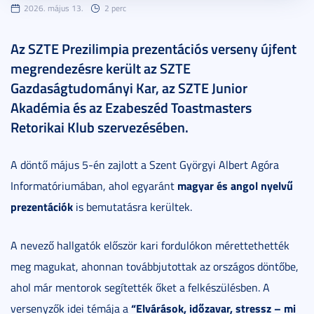
2026. május 13.
2 perc
Az SZTE Prezilimpia prezentációs verseny újfent
megrendezésre került az SZTE
Gazdaságtudományi Kar, az SZTE Junior
Akadémia és az Ezabeszéd Toastmasters
Retorikai Klub szervezésében.
A döntő május 5-én zajlott a Szent Györgyi Albert Agóra
magyar és angol nyelvű
Informatóriumában, ahol egyaránt
prezentációk
is bemutatásra kerültek.
A nevező hallgatók először kari fordulókon mérettethették
meg magukat, ahonnan továbbjutottak az országos döntőbe,
ahol már mentorok segítették őket a felkészülésben. A
“Elvárások, időzavar, stressz – mi
versenyzők idei témája a