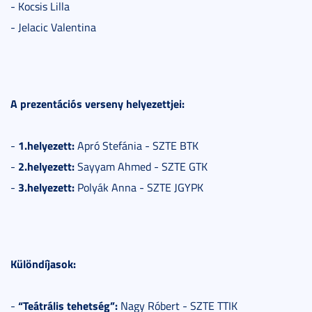
- Kocsis Lilla
- Jelacic Valentina
A prezentációs verseny helyezettjei:
1.helyezett:
-
Apró Stefánia - SZTE BTK
2.helyezett:
-
Sayyam Ahmed - SZTE GTK
3.helyezett:
-
Polyák Anna - SZTE JGYPK
Különdíjasok:
“Teátrális tehetség”:
-
Nagy Róbert - SZTE TTIK