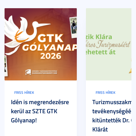
FRISS HÍREK
FRISS HÍREK
Idén is megrendezésre
Turizmusszakma
kerül az SZTE GTK
tevékenységéért
Gólyanap!
kitüntették Dr. G
Klárát