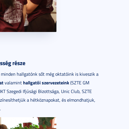
össég része
minden hallgatónk sőt még oktatóink is kiveszik a
at
hallgatói szervezeteink
valamint
(SZTE GM
T Szegedi Ifjúsági Bizottsága, Unic Club, SZTE
zínesíthetjük a hétköznapokat, és elmondhatjuk,
.