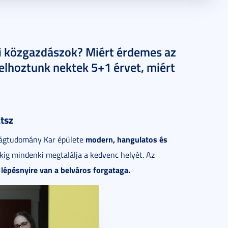
di közgazdászok? Miért érdemes az
elhoztunk nektek 5+1 érvet, miért
atsz
modern, hangulatos és
ságtudomány Kar épülete
okig mindenki megtalálja a kedvenc helyét. Az
 lépésnyire van a belváros forgataga.