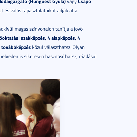
llodaigazgató (Hunguest Gyula)
Csapó
vagy
t és valós tapasztalataikat adják át a
dkívül magas színvonalon tanítja a jövő
sőoktatási szakképzés, 4 alapképzés, 4
ú továbbképzés
közül választhatsz. Olyan
elyeden is sikeresen hasznosíthatsz, ráadásul