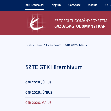
Kari kezdőoldal
Neptun
CooSpace
Modulo
SZT
SZEGEDI TUDOMÁNYEGYETEM
GAZDASÁGTUDOMÁNYI KAR
Hírek
Hírek
Hírarchívum
GTK 2026. Május
SZTE GTK Hírarchívum
GTK 2026. JÚLIUS
GTK 2026. JÚNIUS
GTK 2026. MÁJUS