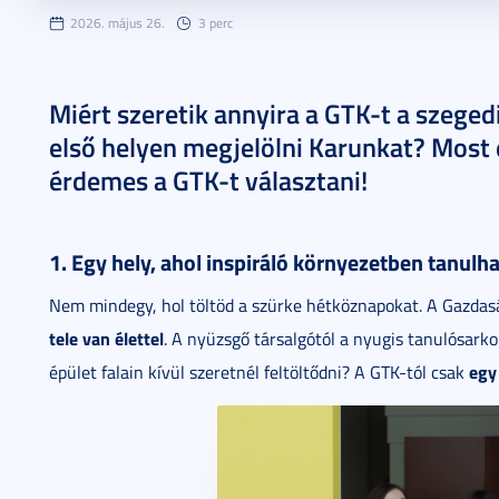
2026. május 26.
3 perc
Miért szeretik annyira a GTK-t a szege
első helyen megjelölni Karunkat? Most 
érdemes a GTK-t választani!
1. Egy hely, ahol inspiráló környezetben tanulh
Nem mindegy, hol töltöd a szürke hétköznapokat. A Gazda
tele van élettel
. A nyüzsgő társalgótól a nyugis tanulósark
egy
épület falain kívül szeretnél feltöltődni? A GTK-tól csak