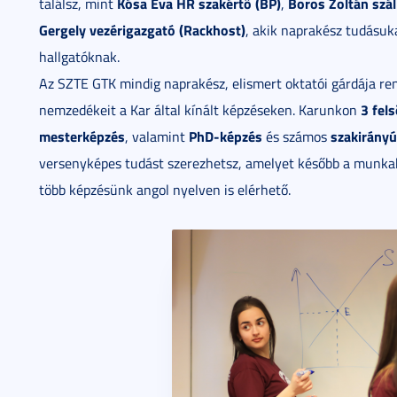
Kósa Éva HR szakértő (BP)
Boros Zoltán szá
találsz, mint
,
Gergely vezérigazgató (Rackhost)
, akik naprakész tudásuka
hallgatóknak.
Az SZTE GTK mindig naprakész, elismert oktatói gárdája ren
3 fel
nemzedékeit a Kar által kínált képzéseken. Karunkon
mesterképzés
PhD-képzés
szakirány
, valamint
és számos
versenyképes tudást szerezhetsz, amelyet később a munkah
több képzésünk angol nyelven is elérhető.