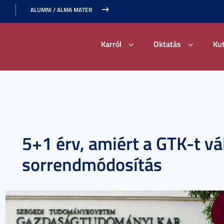
E
ALUMNI / ALMA MATER
Karról
Oktatás
Ku
5+1 érv, amiért a GTK-t vá
sorrendmódosítás