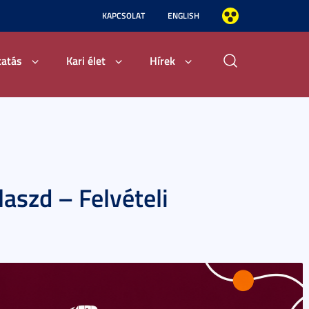
KAPCSOLAT
ENGLISH
tatás
Kari élet
Hírek
laszd – Felvételi