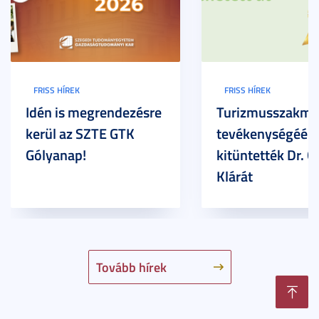
FRISS HÍREK
FRISS HÍREK
Idén is megrendezésre
Turizmusszakma
kerül az SZTE GTK
tevékenységéért
Gólyanap!
kitüntették Dr. G
Klárát
Tovább hírek