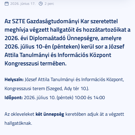
2026. június 17.
2 perc
Az SZTE Gazdaságtudományi Kar szeretettel
meghívja végzett hallgatóit és hozzátartozóikat a
2026. évi Diplomaátadó Ünnepségre, amelyre
2026. július 10-én (pénteken) kerül sor a József
Attila Tanulmányi és Információs Központ
Kongresszusi termében.
Helyszín:
József Attila Tanulmányi és Információs Központ,
Kongresszusi terem (Szeged, Ady tér 10.).
Időpont:
2026. július 10. (péntek) 10:00 és 14:00
két ünnepség
Az okleveleket
keretében adjuk át a végzett
hallgatóknak.