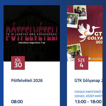
JÚL
SZE
30
4
Pótfelvételi 2026
GTK Gólyanap 2
SZEGEDI PARTFÜRDŐ (6
SZEGED, KÖZÉP KIKÖTŐ S
08:00
13:00 - 18:00