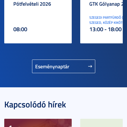
Pótfelvételi 2026
GTK Gólyanap 2
SZEGEDI PARTFÜRDŐ (6
SZEGED, KÖZÉP KIKÖTŐ S
08:00
13:00 - 18:00
Eseménynaptár
Kapcsolódó hírek