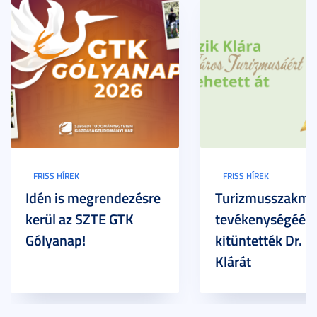
FRISS HÍREK
FRISS HÍREK
Idén is megrendezésre
Turizmusszakma
kerül az SZTE GTK
tevékenységéért
Gólyanap!
kitüntették Dr. G
Klárát