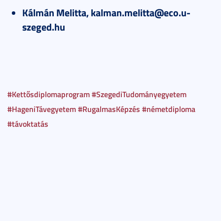
Kálmán Melitta, kalman.melitta@eco.u-
szeged.hu
#Kettősdiplomaprogram
#SzegediTudományegyetem
#HageniTávegyetem
#RugalmasKépzés
#németdiploma
#távoktatás