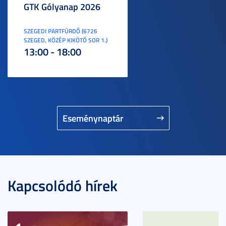
GTK Gólyanap 2026
SZEGEDI PARTFÜRDŐ (6726
SZEGED, KÖZÉP KIKÖTŐ SOR 1.)
13:00 - 18:00
Eseménynaptár
Kapcsolódó hírek