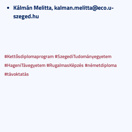
Kálmán Melitta, kalman.melitta@eco.u-
szeged.hu
#Kettősdiplomaprogram
#SzegediTudományegyetem
#HageniTávegyetem
#RugalmasKépzés
#németdiploma
#távoktatás