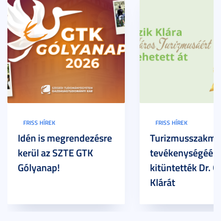
FRISS HÍREK
FRISS HÍREK
Idén is megrendezésre
Turizmusszakma
kerül az SZTE GTK
tevékenységéért
Gólyanap!
kitüntették Dr. G
Klárát