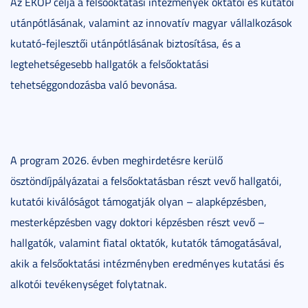
Az EKÖP célja a felsőoktatási intézmények oktatói és kutatói
utánpótlásának, valamint az innovatív magyar vállalkozások
kutató-fejlesztői utánpótlásának biztosítása, és a
legtehetségesebb hallgatók a felsőoktatási
tehetséggondozásba való bevonása.
A program 2026. évben meghirdetésre kerülő
ösztöndíjpályázatai a felsőoktatásban részt vevő hallgatói,
kutatói kiválóságot támogatják olyan – alapképzésben,
mesterképzésben vagy doktori képzésben részt vevő –
hallgatók, valamint fiatal oktatók, kutatók támogatásával,
akik a felsőoktatási intézményben eredményes kutatási és
alkotói tevékenységet folytatnak.