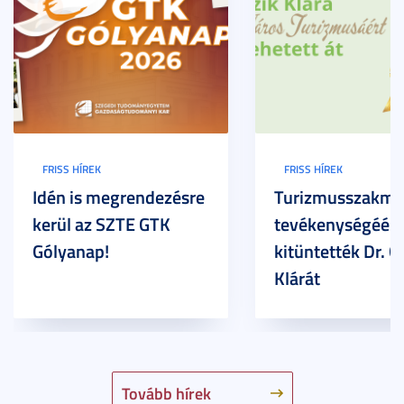
FRISS HÍREK
FRISS HÍREK
Idén is megrendezésre
Turizmusszakma
kerül az SZTE GTK
tevékenységéért
Gólyanap!
kitüntették Dr. G
Klárát
Tovább hírek