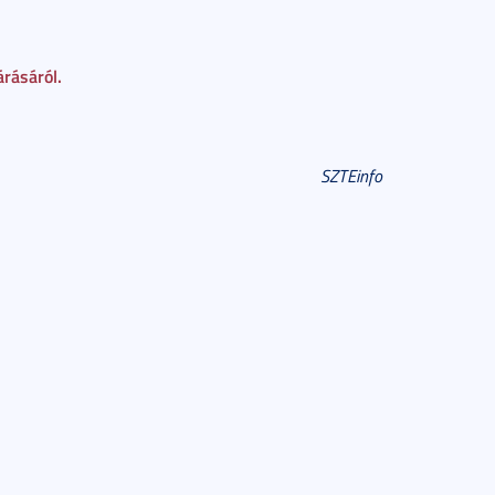
árásáról.
SZTEinfo