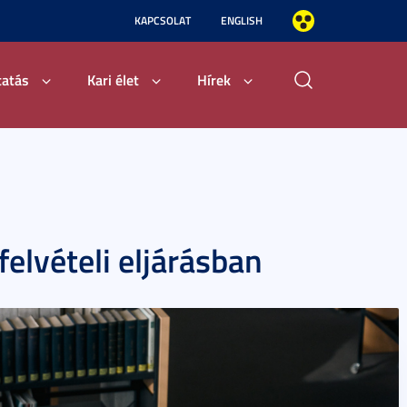
KAPCSOLAT
ENGLISH
tatás
Kari élet
Hírek
felvételi eljárásban