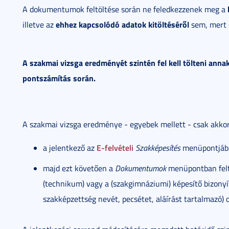
A dokumentumok feltöltése során ne feledkezzenek meg a
ehhez kapcsolódó adatok kitöltéséről
illetve az
sem, mert 
A szakmai vizsga eredményét szintén fel kell tölteni ann
pontszámítás során.
A szakmai vizsga eredménye - egyebek mellett - csak akkor
E-felvételi
a jelentkező az
Szakképesítés
menüpontjába
majd ezt követően a
Dokumentumok
menüpontban feltö
(technikum) vagy a (szakgimnáziumi) képesítő bizonyí
szakképzettség nevét, pecsétet, aláírást tartalmazó) o