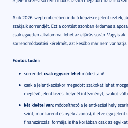
A jelentkezési sorrend módosítására megadott határidő sz
Akik 2026 szeptemberében induló képzésre jelentkeztek, jú
szakjaik sorrendjét. Ezt a döntést azonban érdemes alapos
csak egyetlen alkalommal lehet az eljárás során. Vagyis aki
sorrendmódosítási kérelmét, azt később már nem vonhatja 
Fontos tudni:
csak egyszer lehet
sorrendet
módosítani!
csak a jelentkezéskor megadott szakokat lehet mozg
meglévő jelentkezési helynél intézményt, szakot válto
két kivétel van:
módosítható a jelentkezési hely szerin
szint, munkarend és nyelv azonos), illetve egy jelent
finanszírozási formája is (ha korábban csak az egyiket 