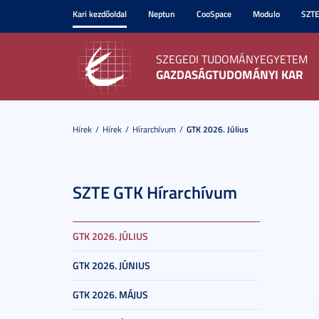
Kari kezdőoldal
Neptun
CooSpace
Modulo
SZT
SZEGEDI TUDOMÁNYEGYETEM
GAZDASÁGTUDOMÁNYI KAR
Hírek
Hírek
Hírarchívum
GTK 2026. Július
SZTE GTK Hírarchívum
GTK 2026. JÚLIUS
GTK 2026. JÚNIUS
GTK 2026. MÁJUS