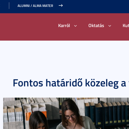
E
ALUMNI / ALMA MATER
Karról
Oktatás
Ku
Fontos határidő közeleg a 