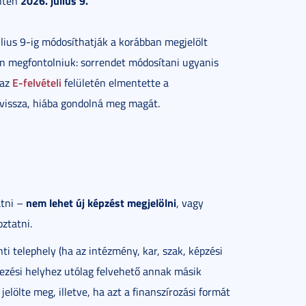
2026. július 9.
intén
lius 9-ig módosíthatják a korábban megjelölt
an megfontolniuk: sorrendet módosítani ugyanis
E-felvételi
 az
felületén elmentette a
vissza, hiába gondolná meg magát.
nem lehet új képzést megjelölni
atni –
, vagy
ztatni.
ti telephely (ha az intézmény, kar, szak, képzési
kezési helyhez utólag felvehető annak másik
jelölte meg, illetve, ha azt a finanszírozási formát