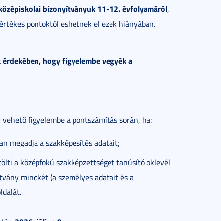
középiskolai bizonyítványuk 11-12. évfolyamáról
,
értékes pontoktól eshetnek el ezek hiányában.
ak érdekében, hogy figyelembe vegyék a
 vehető figyelembe a pontszámítás során, ha:
n megadja a szakképesítés adatait;
lti a középfokú szakképzettséget tanúsító oklevél
tvány mindkét (a személyes adatait és a
ldalát.